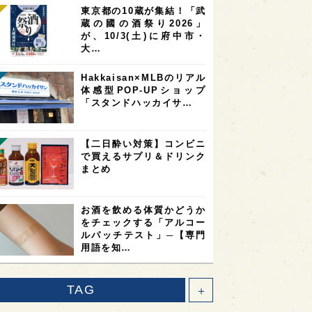
東京都の10蔵が集結！「武
蔵の國の酒祭り2026」
が、10/3(土)に府中市・
大…
Hakkaisan×MLBのリアル
体感型POP-UPショップ
「スタンドハッカイサ…
【二日酔い対策】コンビニ
で買えるサプリ＆ドリンク
まとめ
お酒を飲める体質かどうか
をチェックする「アルコー
ルパッチテスト」─【専門
用語を知…