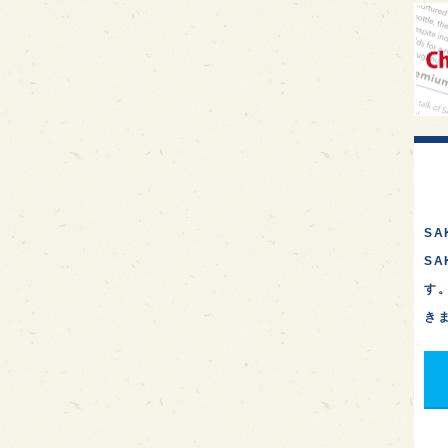
イギ
歌舞
sak