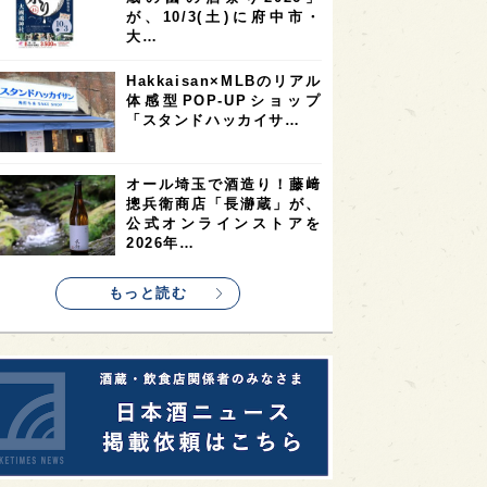
9
9
ニオンリーダーの視点
埼玉県
最新ニュース
8
7
7
県
山梨県
ヨーロッパ
真夏にしぼりたてのおいし
7
7
7
6
県
奈良県
滋賀県
和歌山県
さを無料体験！福井・𠮷田
酒造が「吉峯蔵 しぼりた
6
6
5
5
県
フランス
高知県
島根県
て生酒無…
5
5
5
4
E100
佐賀県
岡山県
岩手県
角打ちを世界の共通語に！
4
4
4
県
アメリカ
神奈川県
いまでやの新店舗
「IMADEYA KAKU-UCHI
4
3
3
3
県
三重県
大阪府
青森県
T…
3
3
3
2
県
スペイン
香港
福井県
東京都の10蔵が集結！「武
2
2
2
蔵の國の酒祭り2026」
ストラリア
台湾
アジア
が、10/3(土)に府中市・
2
1
1
KEの時代を生きる
静岡県
長崎県
大…
1
1
1
県
現役蔵人
愛媛県
Hakkaisan×MLBのリアル
体感型POP-UPショップ
1
1
1
めぐり
シンガポール
カナダ
「スタンドハッカイサ…
1
1
1
1
県
熊本県
徳島県
北米