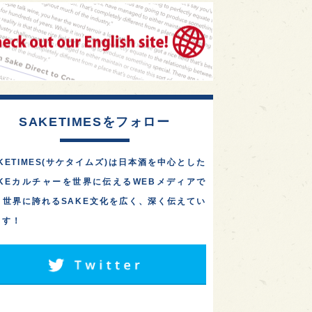
1
1
1
リス
ノルウェー
新宿区
オール埼玉で酒造り！藤﨑
摠兵衛商店「長瀞蔵」が、
1
1
1
伎町
沖縄県
鳥取県
公式オンラインストアを
2026年…
1
etimes_image_4
もっと読む