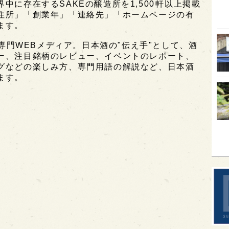
に存在するSAKEの醸造所を1,500軒以上掲載
住所」「創業年」「連絡先」「ホームページの有
オピ
ます。
広島
酒専門WEBメディア。日本酒の"伝え手"として、酒
石川
ー、注目銘柄のレビュー、イベントのレポート、
グなどの楽しみ方、専門用語の解説など、日本酒
富山
ます。
SAK
山口
大分
福岡
オー
SA
香川
全蔵
群馬