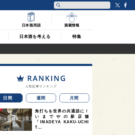
Twitt
F
日本酒用語
酒蔵情報
日本酒を考える
特集
人気記事ランキング
日間
週間
月間
角打ちを世界の共通語に！
いまでやの新店舗
「IMADEYA KAKU-UCHI
T…