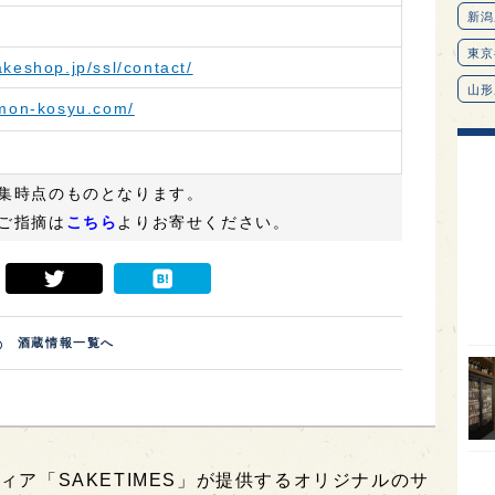
keshop.jp/ssl/contact/
nmon-kosyu.com/
集時点のものとなります。
ご指摘は
こちら
よりお寄せください。
酒蔵情報一覧へ
新潟
東京
山形
愛知
ィア「SAKETIMES」が提供するオリジナルのサ
北海