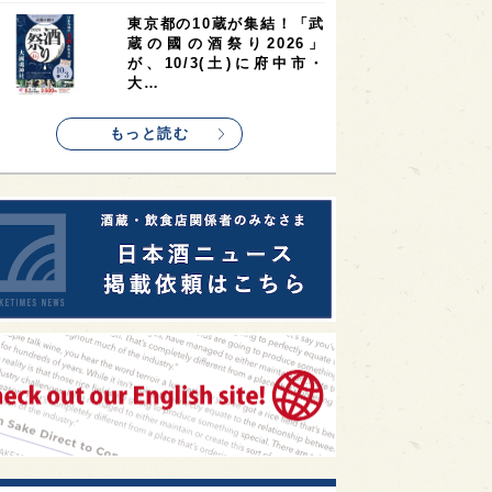
1
1
1
リス
ノルウェー
新宿区
東京都の10蔵が集結！「武
蔵の國の酒祭り2026」
1
1
1
伎町
沖縄県
鳥取県
が、10/3(土)に府中市・
大…
1
etimes_image_4
もっと読む