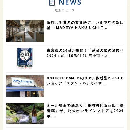
7
7
7
7
山梨県
ヨーロッパ
石川県
奈良県
最新ニュース
7
6
6
6
滋賀県
和歌山県
富山県
フランス
角打ちを世界の共通語に！いまでやの新店
5
5
5
5
5
高知県
島根県
SAKE100
佐賀県
岡山県
舗「IMADEYA KAKU-UCHI T…
4
4
4
4
岩手県
山口県
アメリカ
神奈川県
4
3
3
3
3
大分県
三重県
大阪府
青森県
福岡県
東京都の10蔵が集結！「武蔵の國の酒祭り
3
3
2
2
スペイン
香港
福井県
オーストラリア
2026」が、10/3(土)に府中市・大…
2
2
2
1
台湾
アジア
SAKEの時代を生きる
静岡県
1
1
1
1
長崎県
香川県
現役蔵人
愛媛県
Hakkaisan×MLBのリアル体感型POP-UP
1
1
1
1
全蔵めぐり
シンガポール
カナダ
群馬県
ショップ「スタンドハッカイサ…
1
1
1
1
1
熊本県
徳島県
北米
イギリス
ノルウェー
1
1
1
1
新宿区
歌舞伎町
沖縄県
鳥取県
オール埼玉で酒造り！藤﨑摠兵衛商店「長
瀞蔵」が、公式オンラインストアを2026
1
saketimes_image_4
年…