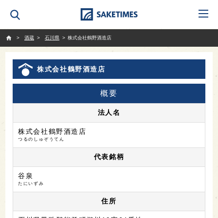
SAKETIMES
酒蔵
石川県
株式会社鶴野酒造店
株式会社鶴野酒造店
概要
法人名
株式会社鶴野酒造店
つるのしゅぞうてん
代表銘柄
谷泉
たにいずみ
住所