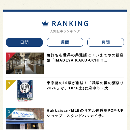
人気記事ランキング
日間
週間
月間
角打ちを世界の共通語に！いまでやの新店
舗「IMADEYA KAKU-UCHI T…
東京都の10蔵が集結！「武蔵の國の酒祭り
2026」が、10/3(土)に府中市・大…
Hakkaisan×MLBのリアル体感型POP-UP
ショップ「スタンドハッカイサ…