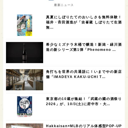
7
7
7
7
山梨県
ヨーロッパ
石川県
奈良県
最新ニュース
7
6
6
6
滋賀県
和歌山県
富山県
フランス
真夏にしぼりたてのおいしさを無料体験！
5
5
5
5
5
高知県
島根県
SAKE100
佐賀県
岡山県
福井・𠮷田酒造が「吉峯蔵 しぼりたて生酒
無…
4
4
4
4
岩手県
山口県
アメリカ
神奈川県
4
3
3
3
3
大分県
三重県
大阪府
青森県
福岡県
希少なミズナラ木桶で醸造！新潟・緑川酒
3
3
2
2
スペイン
香港
福井県
オーストラリア
造の新シリーズ第1弾「Phenomeno …
2
2
2
1
台湾
アジア
SAKEの時代を生きる
静岡県
1
1
1
1
長崎県
香川県
現役蔵人
愛媛県
角打ちを世界の共通語に！いまでやの新店
1
1
1
1
全蔵めぐり
シンガポール
カナダ
群馬県
舗「IMADEYA KAKU-UCHI T…
1
1
1
1
1
熊本県
徳島県
北米
イギリス
ノルウェー
1
1
1
1
新宿区
歌舞伎町
沖縄県
鳥取県
東京都の10蔵が集結！「武蔵の國の酒祭り
2026」が、10/3(土)に府中市・大…
1
saketimes_image_4
Hakkaisan×MLBのリアル体感型POP-UP