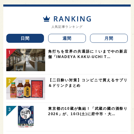
人気記事ランキング
日間
週間
月間
角打ちを世界の共通語に！いまでやの新店
舗「IMADEYA KAKU-UCHI T…
【二日酔い対策】コンビニで買えるサプリ
＆ドリンクまとめ
東京都の10蔵が集結！「武蔵の國の酒祭り
2026」が、10/3(土)に府中市・大…