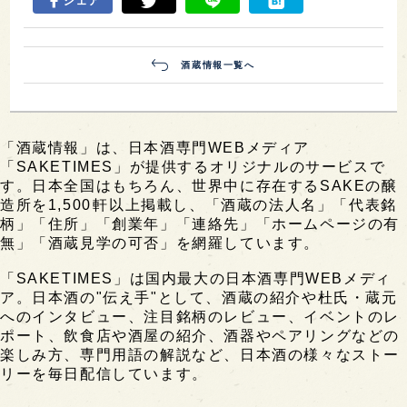
シェア
酒蔵情報一覧へ
「酒蔵情報」は、日本酒専門WEBメディア
「SAKETIMES」が提供するオリジナルのサービスで
す。日本全国はもちろん、世界中に存在するSAKEの醸
造所を1,500軒以上掲載し、「酒蔵の法人名」「代表銘
柄」「住所」「創業年」「連絡先」「ホームページの有
無」「酒蔵見学の可否」を網羅しています。
「SAKETIMES」は国内最大の日本酒専門WEBメディ
ア。日本酒の"伝え手"として、酒蔵の紹介や杜氏・蔵元
へのインタビュー、注目銘柄のレビュー、イベントのレ
ポート、飲食店や酒屋の紹介、酒器やペアリングなどの
楽しみ方、専門用語の解説など、日本酒の様々なストー
リーを毎日配信しています。