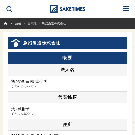
SAKETIMES
酒蔵
新潟県
魚沼酒造株式会社
魚沼酒造株式会社
概要
法人名
魚沼酒造株式会社
うおぬましゅぞう
代表銘柄
天神囃子
てんじんばやし
住所