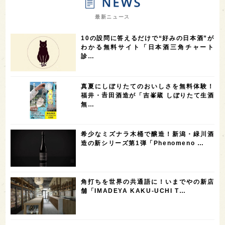
7
7
7
7
山梨県
ヨーロッパ
石川県
奈良県
最新ニュース
7
6
6
6
滋賀県
和歌山県
富山県
フランス
10の設問に答えるだけで“好みの日本酒”が
5
5
5
5
5
高知県
島根県
SAKE100
佐賀県
岡山県
わかる無料サイト「日本酒三角チャート
診…
4
4
4
4
岩手県
山口県
アメリカ
神奈川県
4
3
3
3
3
大分県
三重県
大阪府
青森県
福岡県
真夏にしぼりたてのおいしさを無料体験！
3
3
2
2
スペイン
香港
福井県
オーストラリア
福井・𠮷田酒造が「吉峯蔵 しぼりたて生酒
無…
2
2
2
1
台湾
アジア
SAKEの時代を生きる
静岡県
1
1
1
1
長崎県
香川県
現役蔵人
愛媛県
希少なミズナラ木桶で醸造！新潟・緑川酒
1
1
1
1
全蔵めぐり
シンガポール
カナダ
群馬県
造の新シリーズ第1弾「Phenomeno …
1
1
1
1
1
熊本県
徳島県
北米
イギリス
ノルウェー
1
1
1
1
新宿区
歌舞伎町
沖縄県
鳥取県
角打ちを世界の共通語に！いまでやの新店
舗「IMADEYA KAKU-UCHI T…
1
saketimes_image_4