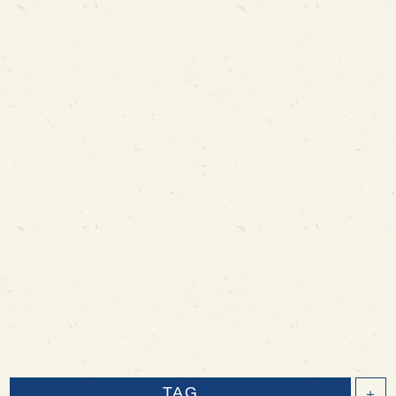
TAG
＋