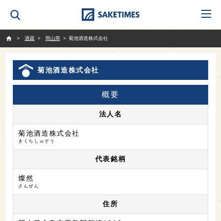
SAKETIMES
酒蔵
岡山県
菊池酒造株式会社
菊池酒造株式会社
概要
法人名
菊池酒造株式会社
きくちしゅぞう
代表銘柄
燦然
さんぜん
住所