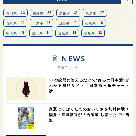
83
65
33
27
新潟県
兵庫県
京都府
東京都
24
18
17
16
長野県
千葉県
山形県
福島県
14
14
14
13
秋田県
愛知県
宮城県
岐阜県
13
12
11
北海道
茨城県
栃木県
9
9
8
オピニオンリーダーの視点
埼玉県
広島県
7
7
7
7
山梨県
ヨーロッパ
石川県
奈良県
最新ニュース
7
6
6
6
滋賀県
和歌山県
富山県
フランス
10の設問に答えるだけで“好みの日本酒”が
5
5
5
5
5
高知県
島根県
SAKE100
佐賀県
岡山県
わかる無料サイト「日本酒三角チャート
診…
4
4
4
4
岩手県
山口県
アメリカ
神奈川県
4
3
3
3
3
大分県
三重県
大阪府
青森県
福岡県
真夏にしぼりたてのおいしさを無料体験！
3
3
2
2
スペイン
香港
福井県
オーストラリア
福井・𠮷田酒造が「吉峯蔵 しぼりたて生酒
無…
2
2
2
1
台湾
アジア
SAKEの時代を生きる
静岡県
1
1
1
1
長崎県
香川県
現役蔵人
愛媛県