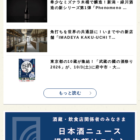
希少なミズナラ木桶で醸造！新潟・緑川酒
1
1
1
1
全蔵めぐり
シンガポール
カナダ
群馬県
造の新シリーズ第1弾「Phenomeno …
1
1
1
1
1
熊本県
徳島県
北米
イギリス
ノルウェー
1
1
1
1
新宿区
歌舞伎町
沖縄県
鳥取県
角打ちを世界の共通語に！いまでやの新店
舗「IMADEYA KAKU-UCHI T…
1
saketimes_image_4
東京都の10蔵が集結！「武蔵の國の酒祭り
2026」が、10/3(土)に府中市・大…
もっと読む