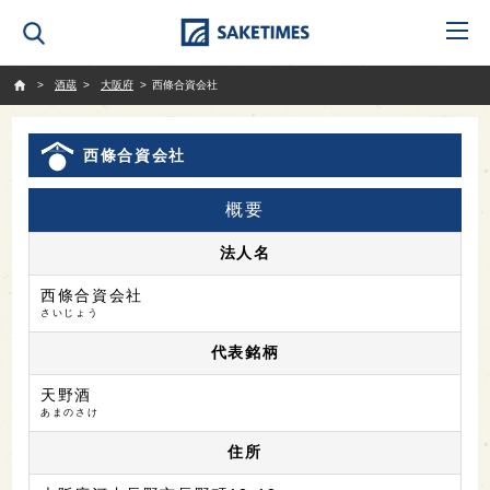
SAKETIMES
酒蔵
大阪府
西條合資会社
西條合資会社
概要
法人名
西條合資会社
さいじょう
代表銘柄
天野酒
あまのさけ
住所