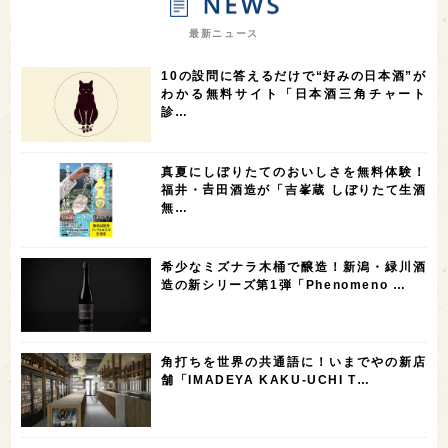
7
7
7
7
山梨県
ヨーロッパ
石川県
奈良県
最新ニュース
7
6
6
6
滋賀県
和歌山県
富山県
フランス
10の設問に答えるだけで“好みの日本酒”が
5
5
5
5
5
高知県
島根県
SAKE100
佐賀県
岡山県
わかる無料サイト「日本酒三角チャート
診…
4
4
4
4
岩手県
山口県
アメリカ
神奈川県
4
3
3
3
3
大分県
三重県
大阪府
青森県
福岡県
真夏にしぼりたてのおいしさを無料体験！
3
3
2
2
スペイン
香港
福井県
オーストラリア
福井・𠮷田酒造が「吉峯蔵 しぼりたて生酒
無…
2
2
2
1
台湾
アジア
SAKEの時代を生きる
静岡県
1
1
1
1
長崎県
香川県
現役蔵人
愛媛県
希少なミズナラ木桶で醸造！新潟・緑川酒
1
1
1
1
全蔵めぐり
シンガポール
カナダ
群馬県
造の新シリーズ第1弾「Phenomeno …
1
1
1
1
1
熊本県
徳島県
北米
イギリス
ノルウェー
1
1
1
1
新宿区
歌舞伎町
沖縄県
鳥取県
角打ちを世界の共通語に！いまでやの新店
舗「IMADEYA KAKU-UCHI T…
1
saketimes_image_4