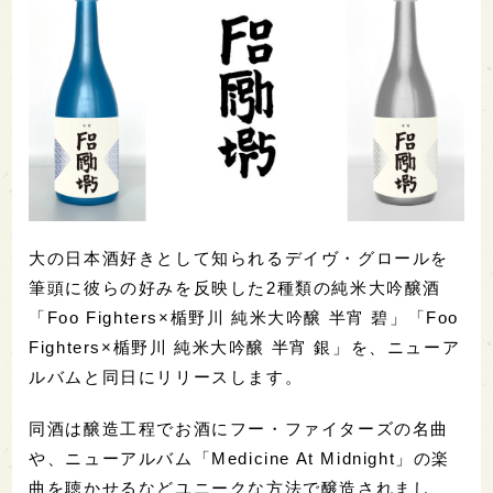
大の日本酒好きとして知られるデイヴ・グロールを
筆頭に彼らの好みを反映した2種類の純米大吟醸酒
「Foo Fighters×楯野川 純米大吟醸 半宵 碧」「Foo
Fighters×楯野川 純米大吟醸 半宵 銀」を、ニューア
ルバムと同日にリリースします。
同酒は醸造工程でお酒にフー・ファイターズの名曲
や、ニューアルバム「Medicine At Midnight」の楽
曲を聴かせるなどユニークな方法で醸造されまし