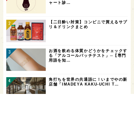
ャート診…
【二日酔い対策】コンビニで買えるサプ
リ＆ドリンクまとめ
お酒を飲める体質かどうかをチェックす
る「アルコールパッチテスト」─【専門
用語を知…
角打ちを世界の共通語に！いまでやの新
店舗「IMADEYA KAKU-UCHI T…
「飲み続ければ、お酒に強くなる」っ
て、本当？【日本酒好きの医師に聞く！
日本酒と健…