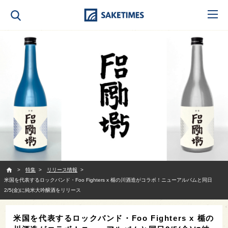
SAKETIMES
特集
リリース情報
米国を代表するロックバンド・Foo Fighters x 楯の川酒造がコラボ！ニューアルバムと同日
2/5(金)に純米大吟醸酒をリリース
米国を代表するロックバンド・Foo Fighters x 楯の