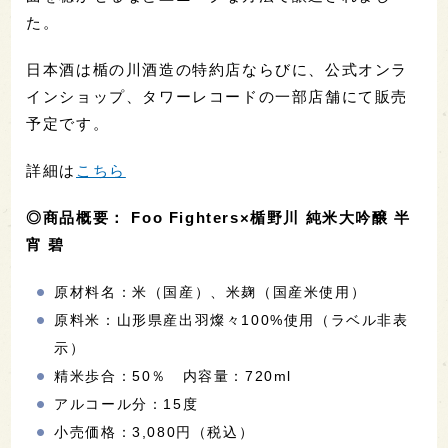
た。
日本酒は楯の川酒造の特約店ならびに、公式オンラ
インショップ、タワーレコードの一部店舗にて販売
予定です。
詳細は
こちら
◎商品概要： Foo Fighters×楯野川 純米大吟醸 半
宵 碧
原材料名：米（国産）、米麹（国産米使用）
原料米：山形県産出羽燦々100%使用（ラベル非表
示）
精米歩合：50％ 内容量：720ml
アルコール分：15度
小売価格：3,080円（税込）