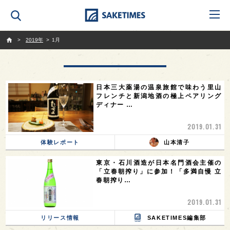
SAKETIMES
2019年
1月
日本三大薬湯の温泉旅館で味わう里山
フレンチと新潟地酒の極上ペアリング
ディナー …
2019.01.31
体験レポート
山本清子
東京・石川酒造が日本名門酒会主催の
「立春朝搾り」に参加！「多満自慢 立
春朝搾り…
2019.01.31
リリース情報
SAKETIMES編集部