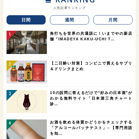
人気記事ランキング
日間
週間
月間
角打ちを世界の共通語に！いまでやの新店
舗「IMADEYA KAKU-UCHI T…
【二日酔い対策】コンビニで買えるサプリ
＆ドリンクまとめ
10の設問に答えるだけで“好みの日本酒”が
わかる無料サイト「日本酒三角チャート
診…
お酒を飲める体質かどうかをチェックする
「アルコールパッチテスト」─【専門用語
を知…