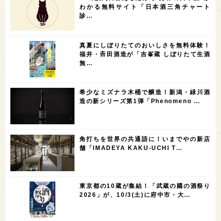
5
5
5
5
5
高知県
島根県
SAKE100
佐賀県
岡山県
わかる無料サイト「日本酒三角チャート
診…
4
4
4
4
岩手県
山口県
アメリカ
神奈川県
4
3
3
3
3
大分県
三重県
大阪府
青森県
福岡県
真夏にしぼりたてのおいしさを無料体験！
3
3
2
2
スペイン
香港
福井県
オーストラリア
福井・𠮷田酒造が「吉峯蔵 しぼりたて生酒
無…
2
2
2
1
台湾
アジア
SAKEの時代を生きる
静岡県
1
1
1
1
長崎県
香川県
現役蔵人
愛媛県
希少なミズナラ木桶で醸造！新潟・緑川酒
1
1
1
1
全蔵めぐり
シンガポール
カナダ
群馬県
造の新シリーズ第1弾「Phenomeno …
1
1
1
1
1
熊本県
徳島県
北米
イギリス
ノルウェー
1
1
1
1
新宿区
歌舞伎町
沖縄県
鳥取県
角打ちを世界の共通語に！いまでやの新店
舗「IMADEYA KAKU-UCHI T…
1
saketimes_image_4
東京都の10蔵が集結！「武蔵の國の酒祭り
2026」が、10/3(土)に府中市・大…