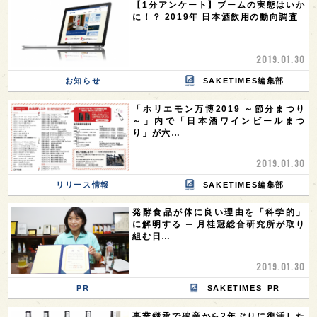
【1分アンケート】ブームの実態はいか
に！？ 2019年 日本酒飲用の動向調査
2019.01.30
お知らせ
SAKETIMES編集部
「ホリエモン万博2019 ～節分まつり
～」内で「日本酒ワインビールまつ
り」が六…
2019.01.30
リリース情報
SAKETIMES編集部
発酵食品が体に良い理由を「科学的」
に解明する ─ 月桂冠総合研究所が取り
組む日…
2019.01.30
PR
SAKETIMES_PR
事業継承で破産から2年ぶりに復活した