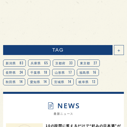
TAG
＋
83
65
33
27
新潟県
兵庫県
京都府
東京都
24
18
17
16
長野県
千葉県
山形県
福島県
14
14
14
13
秋田県
愛知県
宮城県
岐阜県
13
12
11
北海道
茨城県
栃木県
9
9
8
オピニオンリーダーの視点
埼玉県
広島県
7
7
7
7
山梨県
ヨーロッパ
石川県
奈良県
最新ニュース
7
6
6
6
滋賀県
和歌山県
富山県
フランス
10の設問に答えるだけで“好みの日本酒”が