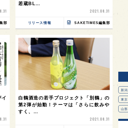
若蔵BL…
8.31
2021.08.31
編集部
リリース情報
SAKETIMES編集部
新潟
がイ
白鶴酒造の若手プロジェクト「別鶴」の
東京
第2弾が始動！テーマは「さらに飲みや
山形
すく、…
8.31
2021.08.31
愛知
北海