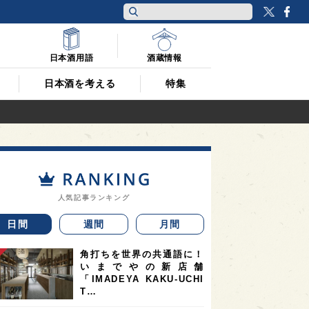
Twitt
F
日本酒用語
酒蔵情報
日本酒を考える
特集
人気記事ランキング
日間
週間
月間
角打ちを世界の共通語に！
いまでやの新店舗
「IMADEYA KAKU-UCHI
T…