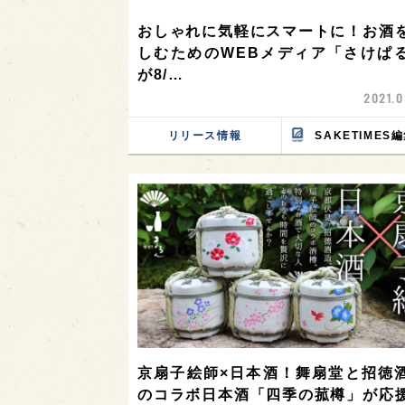
おしゃれに気軽にスマートに！お酒
しむためのWEBメディア「さけぱ
が8/…
2021.0
リリース情報
SAKETIMES
京扇子絵師×日本酒！舞扇堂と招徳
のコラボ日本酒「四季の菰樽」が応