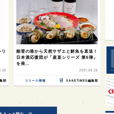
イギ
歌舞
sak
シリ
能登の港から天然サザエと鮮魚を直送！
日本酒応援団が「産直シリーズ 第6弾」
を発…
8.26
2021.08.26
編集部
リリース情報
SAKETIMES編集部
をもっと読む