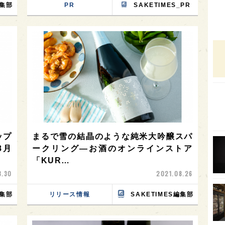
編集部
PR
SAKETIMES_PR
オピ
広島
石川
富山
SAK
山口
大分
福岡
ップ
まるで雪の結晶のような純米大吟醸スパ
8月
ークリング—お酒のオンラインストア
オー
「KUR…
SA
8.30
2021.08.26
香川
編集部
リリース情報
SAKETIMES編集部
全蔵
群馬