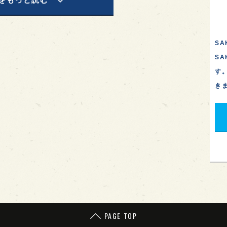
SA
S
す
き
PAGE TOP