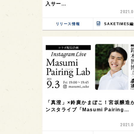
入サー…
2021.0
リリース情報
SAKETIMES
「真澄」×鈴廣かまぼこ！宮坂醸造
ンスタライブ「Masumi Pairing…
2021.0