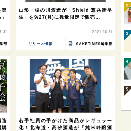
を楽
山形・楯の川酒造が「Shield 惣兵衛早
る」
生」を9/27(月)に数量限定で販売…
8.31
2021.08.31
編集部
リリース情報
SAKETIMES編集部
酒造
若手社員の手がけた商品がレギュラー
援購
化！北海道・髙砂酒造が「純米吟醸酒