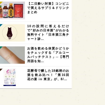
【二日酔い対策】コンビニ
で買えるサプリ＆ドリンク
まとめ
10の設問に答えるだけ
で“好みの日本酒”がわかる
無料サイト「日本酒三角チ
ャート診…
お酒を飲める体質かどうか
をチェックする「アルコー
ルパッチテスト」─【専門
用語を知…
花酵母で醸した18銘柄のお
酒を飲み比べ！「第16回
花の宴 in 東京」が、8/…