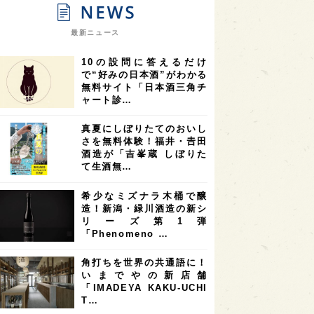
9
9
ニオンリーダーの視点
埼玉県
最新ニュース
8
7
7
県
山梨県
ヨーロッパ
10の設問に答えるだけ
7
7
7
6
県
奈良県
滋賀県
和歌山県
で“好みの日本酒”がわかる
無料サイト「日本酒三角チ
6
6
5
5
県
フランス
高知県
島根県
ャート診…
5
5
5
4
E100
佐賀県
岡山県
岩手県
真夏にしぼりたてのおいし
4
4
4
県
アメリカ
神奈川県
さを無料体験！福井・𠮷田
酒造が「吉峯蔵 しぼりた
4
3
3
3
県
三重県
大阪府
青森県
て生酒無…
3
3
3
2
県
スペイン
香港
福井県
希少なミズナラ木桶で醸
2
2
2
造！新潟・緑川酒造の新シ
ストラリア
台湾
アジア
リーズ第1弾
2
1
1
KEの時代を生きる
静岡県
長崎県
「Phenomeno …
1
1
1
県
現役蔵人
愛媛県
角打ちを世界の共通語に！
いまでやの新店舗
1
1
1
めぐり
シンガポール
カナダ
「IMADEYA KAKU-UCHI
1
1
1
1
T…
県
熊本県
徳島県
北米