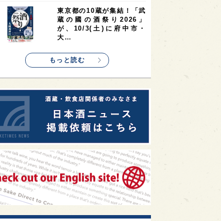
1
1
1
リス
ノルウェー
新宿区
東京都の10蔵が集結！「武
蔵の國の酒祭り2026」
1
1
1
伎町
沖縄県
鳥取県
が、10/3(土)に府中市・
大…
1
etimes_image_4
もっと読む