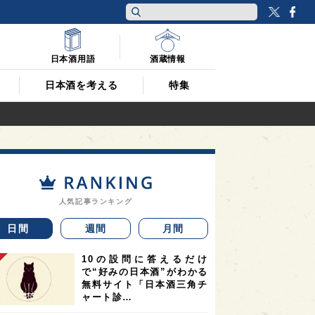
Twitt
F
日本酒用語
酒蔵情報
日本酒を考える
特集
人気記事ランキング
日間
週間
月間
10の設問に答えるだけ
で“好みの日本酒”がわかる
無料サイト「日本酒三角チ
ャート診…