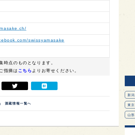
amasake.ch/
acebook.com/swissyamasake
集時点のものとなります。
ご指摘は
こちら
よりお寄せください。
新潟
酒蔵情報一覧へ
東京
山形
愛知
北海