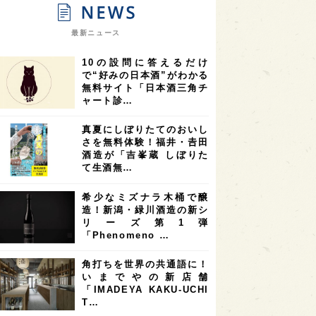
9
9
ニオンリーダーの視点
埼玉県
最新ニュース
8
7
7
県
山梨県
ヨーロッパ
10の設問に答えるだけ
7
7
7
6
県
奈良県
滋賀県
和歌山県
で“好みの日本酒”がわかる
無料サイト「日本酒三角チ
6
6
5
5
県
フランス
高知県
島根県
ャート診…
5
5
5
4
E100
佐賀県
岡山県
岩手県
真夏にしぼりたてのおいし
4
4
4
県
アメリカ
神奈川県
さを無料体験！福井・𠮷田
酒造が「吉峯蔵 しぼりた
4
3
3
3
県
三重県
大阪府
青森県
て生酒無…
3
3
3
2
県
スペイン
香港
福井県
希少なミズナラ木桶で醸
2
2
2
造！新潟・緑川酒造の新シ
ストラリア
台湾
アジア
リーズ第1弾
2
1
1
KEの時代を生きる
静岡県
長崎県
「Phenomeno …
1
1
1
県
現役蔵人
愛媛県
角打ちを世界の共通語に！
いまでやの新店舗
1
1
1
めぐり
シンガポール
カナダ
「IMADEYA KAKU-UCHI
1
1
1
1
T…
県
熊本県
徳島県
北米