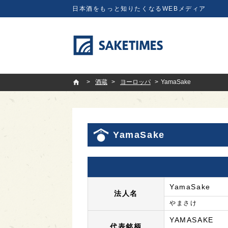
日本酒をもっと知りたくなるWEBメディア
SAKETIMES
酒蔵
ヨーロッパ
YamaSake
YamaSake
YamaSake
法人名
やまさけ
YAMASAKE
代表銘柄