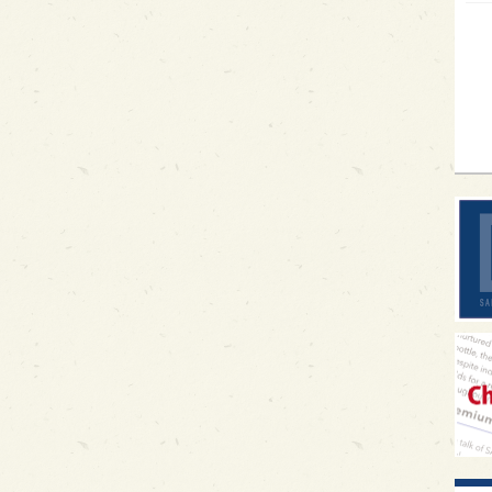
イギ
歌舞
sak