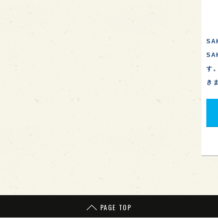
SA
S
す
き
PAGE TOP