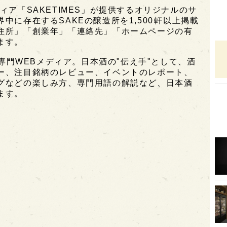
ィア「SAKETIMES」が提供するオリジナルのサ
オピ
に存在するSAKEの醸造所を1,500軒以上掲載
住所」「創業年」「連絡先」「ホームページの有
広島
ます。
石川
酒専門WEBメディア。日本酒の"伝え手"として、酒
富山
ー、注目銘柄のレビュー、イベントのレポート、
グなどの楽しみ方、専門用語の解説など、日本酒
SAK
ます。
山口
大分
福岡
オー
SA
香川
全蔵
群馬