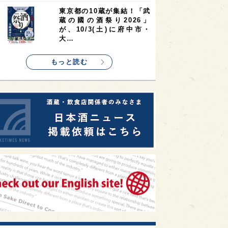
1
1
1
リス
ノルウェー
新宿区
東京都の10蔵が集結！「武
蔵の國の酒祭り2026」
1
1
1
伎町
沖縄県
鳥取県
が、10/3(土)に府中市・
大…
1
etimes_image_4
もっと読む