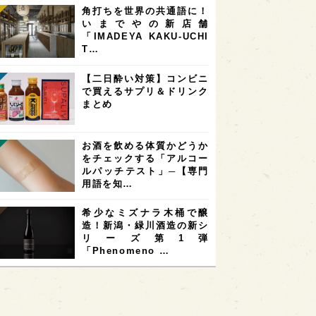
角打ちを世界の共通語に！
いまでやの新店舗
「IMADEYA KAKU-UCHI
T…
【二日酔い対策】コンビニ
で買えるサプリ＆ドリンク
まとめ
お酒を飲める体質かどうか
をチェックする「アルコー
ルパッチテスト」─【専門
用語を知…
希少なミズナラ木桶で醸
造！新潟・緑川酒造の新シ
リーズ第1弾
「Phenomeno …