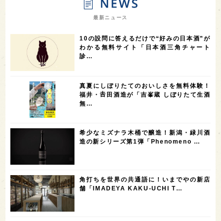
7
7
7
7
山梨県
ヨーロッパ
石川県
奈良県
最新ニュース
7
6
6
6
滋賀県
和歌山県
富山県
フランス
10の設問に答えるだけで“好みの日本酒”が
5
5
5
5
5
高知県
島根県
SAKE100
佐賀県
岡山県
わかる無料サイト「日本酒三角チャート
診…
4
4
4
4
岩手県
山口県
アメリカ
神奈川県
4
3
3
3
3
大分県
三重県
大阪府
青森県
福岡県
真夏にしぼりたてのおいしさを無料体験！
3
3
2
2
スペイン
香港
福井県
オーストラリア
福井・𠮷田酒造が「吉峯蔵 しぼりたて生酒
無…
2
2
2
1
台湾
アジア
SAKEの時代を生きる
静岡県
1
1
1
1
長崎県
香川県
現役蔵人
愛媛県
希少なミズナラ木桶で醸造！新潟・緑川酒
1
1
1
1
全蔵めぐり
シンガポール
カナダ
群馬県
造の新シリーズ第1弾「Phenomeno …
1
1
1
1
1
熊本県
徳島県
北米
イギリス
ノルウェー
1
1
1
1
新宿区
歌舞伎町
沖縄県
鳥取県
角打ちを世界の共通語に！いまでやの新店
舗「IMADEYA KAKU-UCHI T…
1
saketimes_image_4