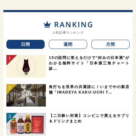
人気記事ランキング
日間
週間
月間
10の設問に答えるだけで“好みの日本酒”が
わかる無料サイト「日本酒三角チャート
診…
角打ちを世界の共通語に！いまでやの新店
舗「IMADEYA KAKU-UCHI T…
【二日酔い対策】コンビニで買えるサプリ
＆ドリンクまとめ