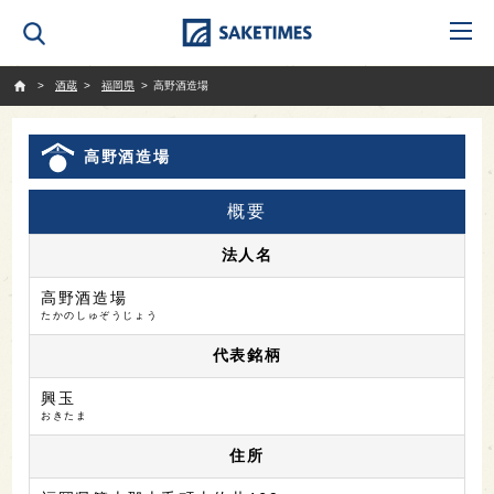
SAKETIMES
酒蔵
福岡県
高野酒造場
高野酒造場
概要
法人名
高野酒造場
たかのしゅぞうじょう
代表銘柄
興玉
おきたま
住所