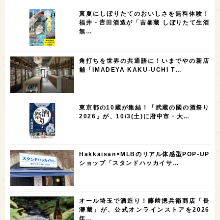
7
6
6
6
滋賀県
和歌山県
富山県
フランス
真夏にしぼりたてのおいしさを無料体験！
5
5
5
5
5
高知県
島根県
SAKE100
佐賀県
岡山県
福井・𠮷田酒造が「吉峯蔵 しぼりたて生酒
無…
4
4
4
4
岩手県
山口県
アメリカ
神奈川県
4
3
3
3
3
大分県
三重県
大阪府
青森県
福岡県
角打ちを世界の共通語に！いまでやの新店
3
3
2
2
スペイン
香港
福井県
オーストラリア
舗「IMADEYA KAKU-UCHI T…
2
2
2
1
台湾
アジア
SAKEの時代を生きる
静岡県
1
1
1
1
長崎県
香川県
現役蔵人
愛媛県
東京都の10蔵が集結！「武蔵の國の酒祭り
1
1
1
1
全蔵めぐり
シンガポール
カナダ
群馬県
2026」が、10/3(土)に府中市・大…
1
1
1
1
1
熊本県
徳島県
北米
イギリス
ノルウェー
1
1
1
1
新宿区
歌舞伎町
沖縄県
鳥取県
Hakkaisan×MLBのリアル体感型POP-UP
ショップ「スタンドハッカイサ…
1
saketimes_image_4
オール埼玉で酒造り！藤﨑摠兵衛商店「長
瀞蔵」が、公式オンラインストアを2026
年…