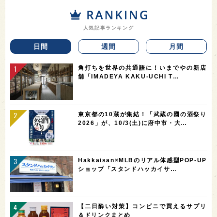
人気記事ランキング
日間
週間
月間
角打ちを世界の共通語に！いまでやの新店
舗「IMADEYA KAKU-UCHI T…
東京都の10蔵が集結！「武蔵の國の酒祭り
2026」が、10/3(土)に府中市・大…
Hakkaisan×MLBのリアル体感型POP-UP
ショップ「スタンドハッカイサ…
【二日酔い対策】コンビニで買えるサプリ
＆ドリンクまとめ