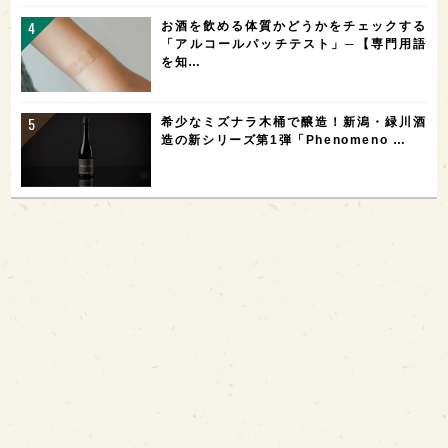
お酒を飲める体質かどうかをチェックする
「アルコールパッチテスト」─【専門用語
を知…
希少なミズナラ木桶で醸造！新潟・緑川酒
造の新シリーズ第1弾「Phenomeno …