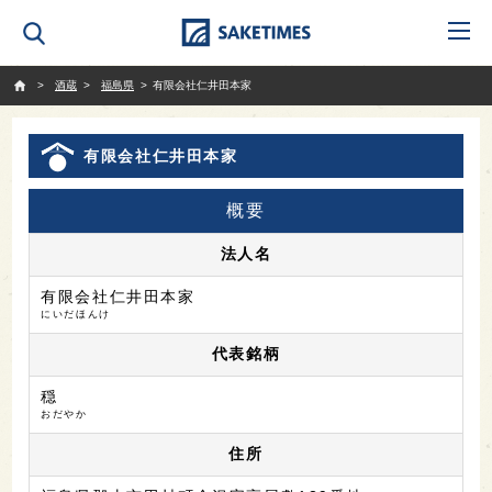
SAKETIMES
酒蔵
福島県
有限会社仁井田本家
有限会社仁井田本家
概要
法人名
有限会社仁井田本家
にいだほんけ
代表銘柄
穏
おだやか
住所