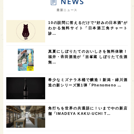
7
7
7
7
山梨県
ヨーロッパ
石川県
奈良県
最新ニュース
7
6
6
6
滋賀県
和歌山県
富山県
フランス
10の設問に答えるだけで“好みの日本酒”が
5
5
5
5
5
高知県
島根県
SAKE100
佐賀県
岡山県
わかる無料サイト「日本酒三角チャート
診…
4
4
4
4
岩手県
山口県
アメリカ
神奈川県
4
3
3
3
3
大分県
三重県
大阪府
青森県
福岡県
真夏にしぼりたてのおいしさを無料体験！
3
3
2
2
スペイン
香港
福井県
オーストラリア
福井・𠮷田酒造が「吉峯蔵 しぼりたて生酒
無…
2
2
2
1
台湾
アジア
SAKEの時代を生きる
静岡県
1
1
1
1
長崎県
香川県
現役蔵人
愛媛県
希少なミズナラ木桶で醸造！新潟・緑川酒
1
1
1
1
全蔵めぐり
シンガポール
カナダ
群馬県
造の新シリーズ第1弾「Phenomeno …
1
1
1
1
1
熊本県
徳島県
北米
イギリス
ノルウェー
1
1
1
1
新宿区
歌舞伎町
沖縄県
鳥取県
角打ちを世界の共通語に！いまでやの新店
舗「IMADEYA KAKU-UCHI T…
1
saketimes_image_4