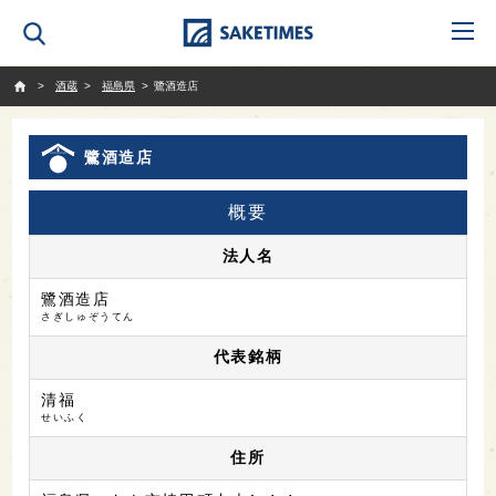
SAKETIMES
酒蔵
福島県
鷺酒造店
鷺酒造店
概要
法人名
鷺酒造店
さぎしゅぞうてん
代表銘柄
清福
せいふく
住所