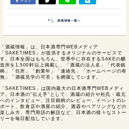
シェア
酒蔵情報一覧へ
「酒蔵情報」は、日本酒専門WEBメディア
「SAKETIMES」が提供するオリジナルのサービスで
す。日本全国はもちろん、世界中に存在するSAKEの醸
造所を1,500軒以上掲載し、「酒蔵の法人名」「代表銘
柄」「住所」「創業年」「連絡先」「ホームページの有
無」「酒蔵見学の可否」を網羅しています。
「SAKETIMES」は国内最大の日本酒専門WEBメディ
ア。日本酒の"伝え手"として、酒蔵の紹介や杜氏・蔵元
へのインタビュー、注目銘柄のレビュー、イベントのレ
ポート、飲食店や酒屋の紹介、酒器やペアリングなどの
楽しみ方、専門用語の解説など、日本酒の様々なストー
リーを毎日配信しています。