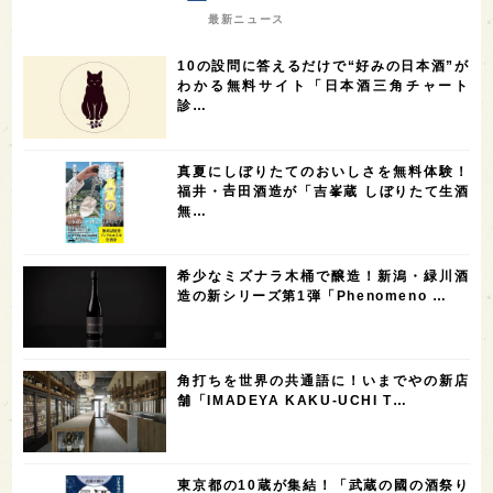
7
7
7
7
山梨県
ヨーロッパ
石川県
奈良県
最新ニュース
7
6
6
6
滋賀県
和歌山県
富山県
フランス
10の設問に答えるだけで“好みの日本酒”が
5
5
5
5
5
高知県
島根県
SAKE100
佐賀県
岡山県
わかる無料サイト「日本酒三角チャート
診…
4
4
4
4
岩手県
山口県
アメリカ
神奈川県
4
3
3
3
3
大分県
三重県
大阪府
青森県
福岡県
真夏にしぼりたてのおいしさを無料体験！
3
3
2
2
スペイン
香港
福井県
オーストラリア
福井・𠮷田酒造が「吉峯蔵 しぼりたて生酒
無…
2
2
2
1
台湾
アジア
SAKEの時代を生きる
静岡県
1
1
1
1
長崎県
香川県
現役蔵人
愛媛県
希少なミズナラ木桶で醸造！新潟・緑川酒
1
1
1
1
全蔵めぐり
シンガポール
カナダ
群馬県
造の新シリーズ第1弾「Phenomeno …
1
1
1
1
1
熊本県
徳島県
北米
イギリス
ノルウェー
1
1
1
1
新宿区
歌舞伎町
沖縄県
鳥取県
角打ちを世界の共通語に！いまでやの新店
舗「IMADEYA KAKU-UCHI T…
1
saketimes_image_4
東京都の10蔵が集結！「武蔵の國の酒祭り