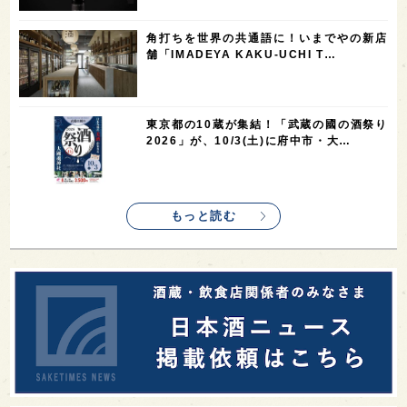
1
1
1
1
新宿区
歌舞伎町
沖縄県
鳥取県
角打ちを世界の共通語に！いまでやの新店
舗「IMADEYA KAKU-UCHI T…
1
saketimes_image_4
東京都の10蔵が集結！「武蔵の國の酒祭り
2026」が、10/3(土)に府中市・大…
もっと読む