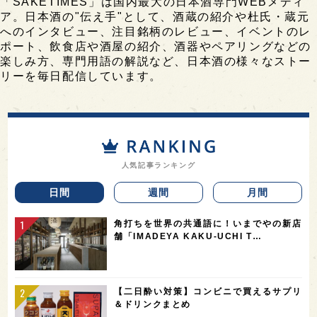
「SAKETIMES」は国内最大の日本酒専門WEBメディ
ア。日本酒の"伝え手"として、酒蔵の紹介や杜氏・蔵元
へのインタビュー、注目銘柄のレビュー、イベントのレ
ポート、飲食店や酒屋の紹介、酒器やペアリングなどの
楽しみ方、専門用語の解説など、日本酒の様々なストー
リーを毎日配信しています。
人気記事ランキング
日間
週間
月間
角打ちを世界の共通語に！いまでやの新店
舗「IMADEYA KAKU-UCHI T…
【二日酔い対策】コンビニで買えるサプリ
＆ドリンクまとめ