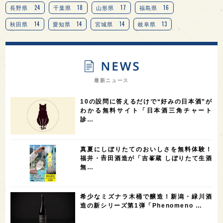
24
18
17
16
長野県
千葉県
山形県
福島県
14
14
14
13
秋田県
愛知県
宮城県
岐阜県
13
12
11
北海道
茨城県
栃木県
9
9
8
オピニオンリーダーの視点
埼玉県
広島県
7
7
7
7
山梨県
ヨーロッパ
石川県
奈良県
最新ニュース
7
6
6
6
滋賀県
和歌山県
富山県
フランス
10の設問に答えるだけで“好みの日本酒”が
5
5
5
5
5
高知県
島根県
SAKE100
佐賀県
岡山県
わかる無料サイト「日本酒三角チャート
診…
4
4
4
4
岩手県
山口県
アメリカ
神奈川県
4
3
3
3
3
大分県
三重県
大阪府
青森県
福岡県
真夏にしぼりたてのおいしさを無料体験！
3
3
2
2
スペイン
香港
福井県
オーストラリア
福井・𠮷田酒造が「吉峯蔵 しぼりたて生酒
無…
2
2
2
1
台湾
アジア
SAKEの時代を生きる
静岡県
1
1
1
1
長崎県
香川県
現役蔵人
愛媛県
希少なミズナラ木桶で醸造！新潟・緑川酒
1
1
1
1
全蔵めぐり
シンガポール
カナダ
群馬県
造の新シリーズ第1弾「Phenomeno …
1
1
1
1
1
熊本県
徳島県
北米
イギリス
ノルウェー