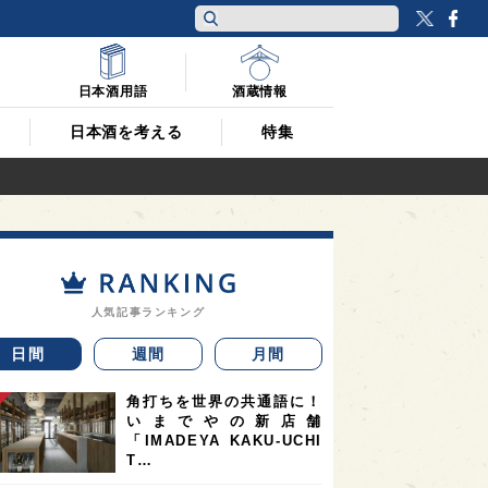
Twitt
F
日本酒用語
酒蔵情報
日本酒を考える
特集
人気記事ランキング
日間
週間
月間
角打ちを世界の共通語に！
いまでやの新店舗
「IMADEYA KAKU-UCHI
T…