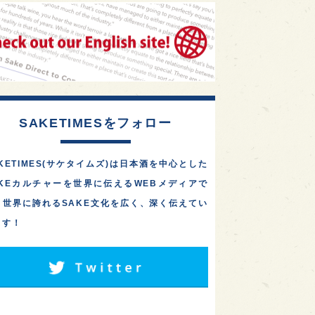
1
1
1
リス
ノルウェー
新宿区
東京都の10蔵が集結！「武
蔵の國の酒祭り2026」
1
1
1
伎町
沖縄県
鳥取県
が、10/3(土)に府中市・
大…
1
etimes_image_4
もっと読む