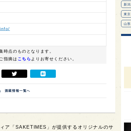
info/
集時点のものとなります。
ご指摘は
こちら
よりお寄せください。
酒蔵情報一覧へ
新潟
東京
山形
愛知
ィア「SAKETIMES」が提供するオリジナルのサ
北海