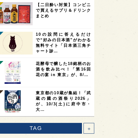
【二日酔い対策】コンビニ
で買えるサプリ＆ドリンク
まとめ
10の設問に答えるだけ
で“好みの日本酒”がわかる
無料サイト「日本酒三角チ
ャート診…
花酵母で醸した18銘柄のお
酒を飲み比べ！「第16回
花の宴 in 東京」が、8/…
東京都の10蔵が集結！「武
蔵の國の酒祭り2026」
が、10/3(土)に府中市・
大…