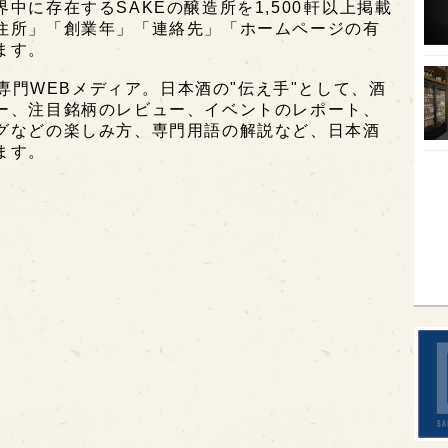
に存在するSAKEの醸造所を1,500軒以上掲載
住所」「創業年」「連絡先」「ホームページの有
オピ
ます。
広島
酒専門WEBメディア。日本酒の"伝え手"として、酒
石川
ー、注目銘柄のレビュー、イベントのレポート、
グなどの楽しみ方、専門用語の解説など、日本酒
富山
ます。
SAK
山口
大分
福岡
オー
SA
香川
全蔵
群馬