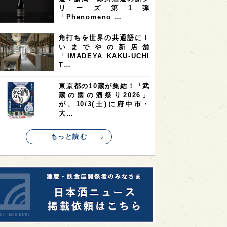
9
9
ニオンリーダーの視点
埼玉県
最新ニュース
8
7
7
県
山梨県
ヨーロッパ
10の設問に答えるだけ
7
7
7
6
県
奈良県
滋賀県
和歌山県
で“好みの日本酒”がわかる
無料サイト「日本酒三角チ
6
6
5
5
県
フランス
高知県
島根県
ャート診…
5
5
5
4
E100
佐賀県
岡山県
岩手県
真夏にしぼりたてのおいし
4
4
4
県
アメリカ
神奈川県
さを無料体験！福井・𠮷田
酒造が「吉峯蔵 しぼりた
4
3
3
3
県
三重県
大阪府
青森県
て生酒無…
3
3
3
2
県
スペイン
香港
福井県
希少なミズナラ木桶で醸
2
2
2
造！新潟・緑川酒造の新シ
ストラリア
台湾
アジア
リーズ第1弾
2
1
1
KEの時代を生きる
静岡県
長崎県
「Phenomeno …
1
1
1
県
現役蔵人
愛媛県
角打ちを世界の共通語に！
いまでやの新店舗
1
1
1
めぐり
シンガポール
カナダ
「IMADEYA KAKU-UCHI
1
1
1
1
T…
県
熊本県
徳島県
北米