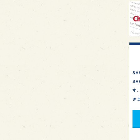
イギ
歌舞
sak