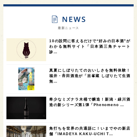
13
12
11
北海道
茨城県
栃木県
9
9
8
オピニオンリーダーの視点
埼玉県
広島県
7
7
7
7
山梨県
ヨーロッパ
石川県
奈良県
最新ニュース
7
6
6
6
滋賀県
和歌山県
富山県
フランス
10の設問に答えるだけで“好みの日本酒”が
5
5
5
5
5
高知県
島根県
SAKE100
佐賀県
岡山県
わかる無料サイト「日本酒三角チャート
診…
4
4
4
4
岩手県
山口県
アメリカ
神奈川県
4
3
3
3
3
大分県
三重県
大阪府
青森県
福岡県
真夏にしぼりたてのおいしさを無料体験！
3
3
2
2
スペイン
香港
福井県
オーストラリア
福井・𠮷田酒造が「吉峯蔵 しぼりたて生酒
無…
2
2
2
1
台湾
アジア
SAKEの時代を生きる
静岡県
1
1
1
1
長崎県
香川県
現役蔵人
愛媛県
希少なミズナラ木桶で醸造！新潟・緑川酒
1
1
1
1
全蔵めぐり
シンガポール
カナダ
群馬県
造の新シリーズ第1弾「Phenomeno …
1
1
1
1
1
熊本県
徳島県
北米
イギリス
ノルウェー
1
1
1
1
新宿区
歌舞伎町
沖縄県
鳥取県
角打ちを世界の共通語に！いまでやの新店
舗「IMADEYA KAKU-UCHI T…
1
saketimes_image_4