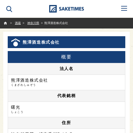
SAKETIMES
酒蔵
神奈川県
熊澤酒造株式会社
熊澤酒造株式会社
概要
法人名
熊澤酒造株式会社
くまざわしゅぞう
代表銘柄
曙光
しょこう
住所