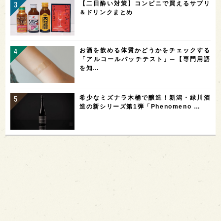
【二日酔い対策】コンビニで買えるサプリ
＆ドリンクまとめ
お酒を飲める体質かどうかをチェックする
「アルコールパッチテスト」─【専門用語
を知…
希少なミズナラ木桶で醸造！新潟・緑川酒
造の新シリーズ第1弾「Phenomeno …