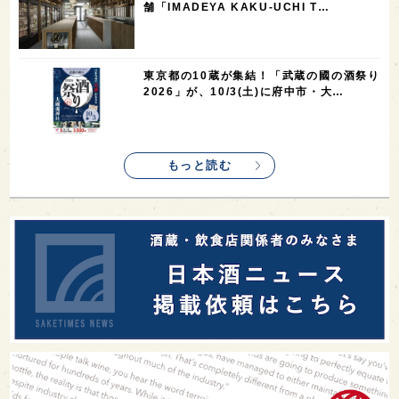
舗「IMADEYA KAKU-UCHI T…
1
saketimes_image_4
東京都の10蔵が集結！「武蔵の國の酒祭り
2026」が、10/3(土)に府中市・大…
もっと読む