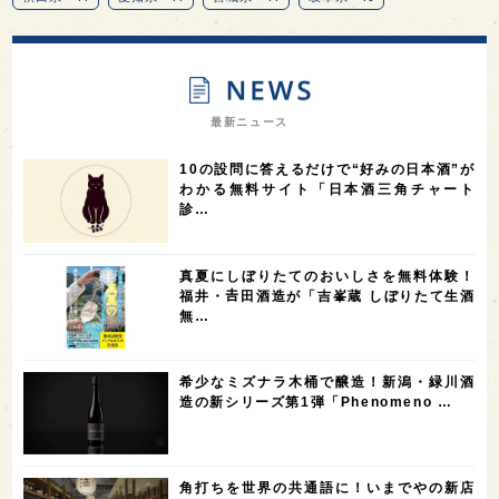
13
12
11
北海道
茨城県
栃木県
9
9
8
オピニオンリーダーの視点
埼玉県
広島県
7
7
7
7
山梨県
ヨーロッパ
石川県
奈良県
最新ニュース
7
6
6
6
滋賀県
和歌山県
富山県
フランス
10の設問に答えるだけで“好みの日本酒”が
5
5
5
5
5
高知県
島根県
SAKE100
佐賀県
岡山県
わかる無料サイト「日本酒三角チャート
診…
4
4
4
4
岩手県
山口県
アメリカ
神奈川県
4
3
3
3
3
大分県
三重県
大阪府
青森県
福岡県
真夏にしぼりたてのおいしさを無料体験！
3
3
2
2
スペイン
香港
福井県
オーストラリア
福井・𠮷田酒造が「吉峯蔵 しぼりたて生酒
無…
2
2
2
1
台湾
アジア
SAKEの時代を生きる
静岡県
1
1
1
1
長崎県
香川県
現役蔵人
愛媛県
希少なミズナラ木桶で醸造！新潟・緑川酒
1
1
1
1
全蔵めぐり
シンガポール
カナダ
群馬県
造の新シリーズ第1弾「Phenomeno …
1
1
1
1
1
熊本県
徳島県
北米
イギリス
ノルウェー
1
1
1
1
新宿区
歌舞伎町
沖縄県
鳥取県
角打ちを世界の共通語に！いまでやの新店