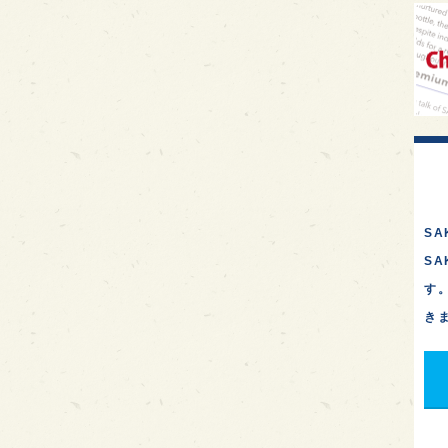
イギ
歌舞
sak