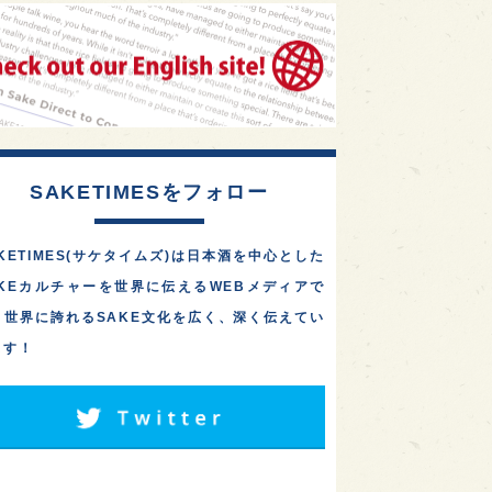
1
1
1
リス
ノルウェー
新宿区
東京都の10蔵が集結！「武
蔵の國の酒祭り2026」
1
1
1
伎町
沖縄県
鳥取県
が、10/3(土)に府中市・
大…
1
etimes_image_4
もっと読む