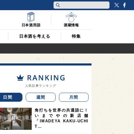
Twitt
F
日本酒用語
酒蔵情報
日本酒を考える
特集
人気記事ランキング
日間
週間
月間
角打ちを世界の共通語に！
いまでやの新店舗
「IMADEYA KAKU-UCHI
T…