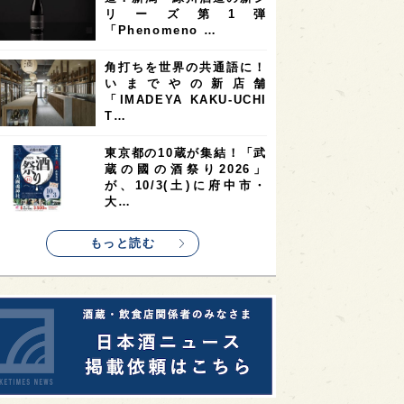
9
9
ニオンリーダーの視点
埼玉県
最新ニュース
8
7
7
県
山梨県
ヨーロッパ
10の設問に答えるだけ
7
7
7
6
県
奈良県
滋賀県
和歌山県
で“好みの日本酒”がわかる
無料サイト「日本酒三角チ
6
6
5
5
県
フランス
高知県
島根県
ャート診…
5
5
5
4
E100
佐賀県
岡山県
岩手県
真夏にしぼりたてのおいし
4
4
4
県
アメリカ
神奈川県
さを無料体験！福井・𠮷田
酒造が「吉峯蔵 しぼりた
4
3
3
3
県
三重県
大阪府
青森県
て生酒無…
3
3
3
2
県
スペイン
香港
福井県
希少なミズナラ木桶で醸
2
2
2
造！新潟・緑川酒造の新シ
ストラリア
台湾
アジア
リーズ第1弾
2
1
1
KEの時代を生きる
静岡県
長崎県
「Phenomeno …
1
1
1
県
現役蔵人
愛媛県
角打ちを世界の共通語に！
いまでやの新店舗
1
1
1
めぐり
シンガポール
カナダ
「IMADEYA KAKU-UCHI
1
1
1
1
T…
県
熊本県
徳島県
北米