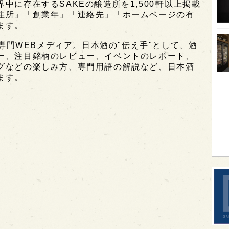
に存在するSAKEの醸造所を1,500軒以上掲載
住所」「創業年」「連絡先」「ホームページの有
オピ
ます。
広島
酒専門WEBメディア。日本酒の"伝え手"として、酒
石川
ー、注目銘柄のレビュー、イベントのレポート、
グなどの楽しみ方、専門用語の解説など、日本酒
富山
ます。
SAK
山口
大分
福岡
オー
SA
香川
全蔵
群馬