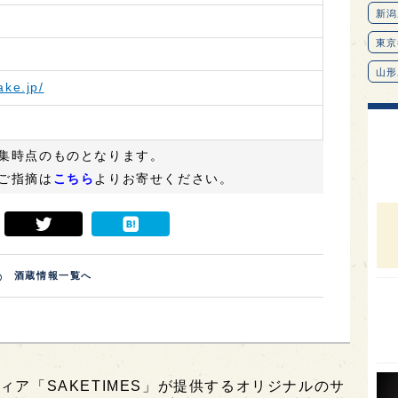
ake.jp/
集時点のものとなります。
ご指摘は
こちら
よりお寄せください。
酒蔵情報一覧へ
新潟
東京
山形
愛知
ィア「SAKETIMES」が提供するオリジナルのサ
北海