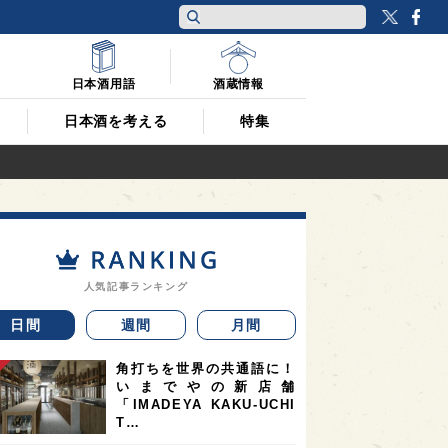
Twitt
F
日本酒用語
酒蔵情報
日本酒を考える
特集
人気記事ランキング
日間
週間
月間
角打ちを世界の共通語に！
いまでやの新店舗
「IMADEYA KAKU-UCHI
T…