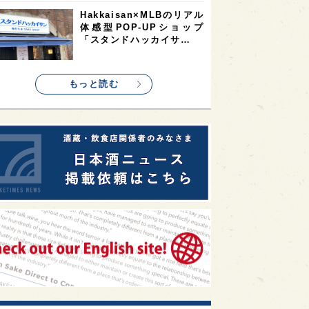
1
1
1
リス
ノルウェー
新宿区
Hakkaisan×MLBのリアル
体感型POP-UPショップ
1
1
1
伎町
沖縄県
鳥取県
「スタンドハッカイサ…
1
etimes_image_4
もっと読む