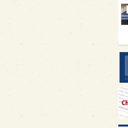
イギ
歌舞
sak