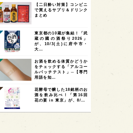
【二日酔い対策】コンビニ
で買えるサプリ＆ドリンク
まとめ
東京都の10蔵が集結！「武
蔵の國の酒祭り2026」
が、10/3(土)に府中市・
大…
お酒を飲める体質かどうか
をチェックする「アルコー
ルパッチテスト」─【専門
用語を知…
花酵母で醸した18銘柄のお
酒を飲み比べ！「第16回
花の宴 in 東京」が、8/…