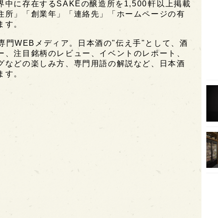
に存在するSAKEの醸造所を1,500軒以上掲載
住所」「創業年」「連絡先」「ホームページの有
オピ
ます。
広島
酒専門WEBメディア。日本酒の"伝え手"として、酒
石川
ー、注目銘柄のレビュー、イベントのレポート、
グなどの楽しみ方、専門用語の解説など、日本酒
富山
ます。
SAK
山口
大分
福岡
オー
SA
香川
全蔵
群馬