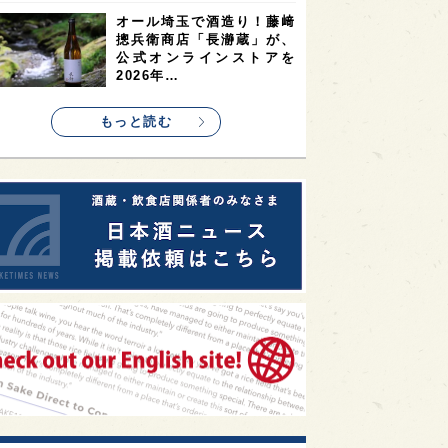
1
1
1
リス
ノルウェー
新宿区
オール埼玉で酒造り！藤﨑
摠兵衛商店「長瀞蔵」が、
1
1
1
伎町
沖縄県
鳥取県
公式オンラインストアを
2026年…
1
etimes_image_4
もっと読む