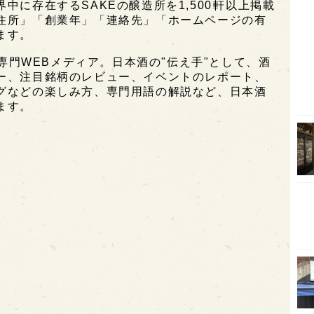
に存在するSAKEの醸造所を1,500軒以上掲載
住所」「創業年」「連絡先」「ホームページの有
オピ
ます。
広島
酒専門WEBメディア。日本酒の"伝え手"として、酒
石川
ー、注目銘柄のレビュー、イベントのレポート、
グなどの楽しみ方、専門用語の解説など、日本酒
富山
ます。
SAK
山口
大分
福岡
オー
SA
香川
全蔵
群馬