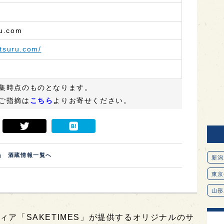
u.com
itsuru.com/
集時点のものとなります。
ご指摘は
こちら
よりお寄せください。
酒蔵情報一覧へ
新潟
東京
山形
愛知
ィア「SAKETIMES」が提供するオリジナルのサ
北海