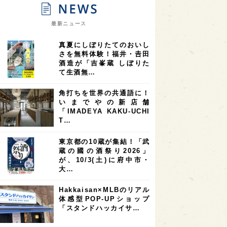
9
9
ニオンリーダーの視点
埼玉県
最新ニュース
8
7
7
県
山梨県
ヨーロッパ
真夏にしぼりたてのおいし
7
7
7
6
県
奈良県
滋賀県
和歌山県
さを無料体験！福井・𠮷田
酒造が「吉峯蔵 しぼりた
6
6
5
5
県
フランス
高知県
島根県
て生酒無…
5
5
5
4
E100
佐賀県
岡山県
岩手県
角打ちを世界の共通語に！
4
4
4
県
アメリカ
神奈川県
いまでやの新店舗
「IMADEYA KAKU-UCHI
4
3
3
3
県
三重県
大阪府
青森県
T…
3
3
3
2
県
スペイン
香港
福井県
東京都の10蔵が集結！「武
2
2
2
蔵の國の酒祭り2026」
ストラリア
台湾
アジア
が、10/3(土)に府中市・
2
1
1
KEの時代を生きる
静岡県
長崎県
大…
1
1
1
県
現役蔵人
愛媛県
Hakkaisan×MLBのリアル
体感型POP-UPショップ
1
1
1
めぐり
シンガポール
カナダ
「スタンドハッカイサ…
1
1
1
1
県
熊本県
徳島県
北米