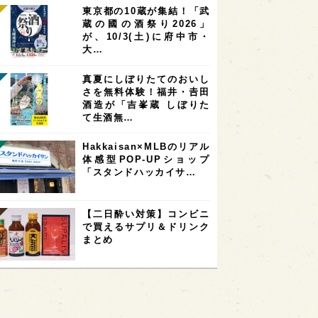
東京都の10蔵が集結！「武
蔵の國の酒祭り2026」
が、10/3(土)に府中市・
大…
真夏にしぼりたてのおいし
さを無料体験！福井・𠮷田
酒造が「吉峯蔵 しぼりた
て生酒無…
Hakkaisan×MLBのリアル
体感型POP-UPショップ
「スタンドハッカイサ…
【二日酔い対策】コンビニ
で買えるサプリ＆ドリンク
まとめ