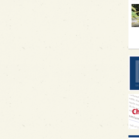
イギ
歌舞
sak