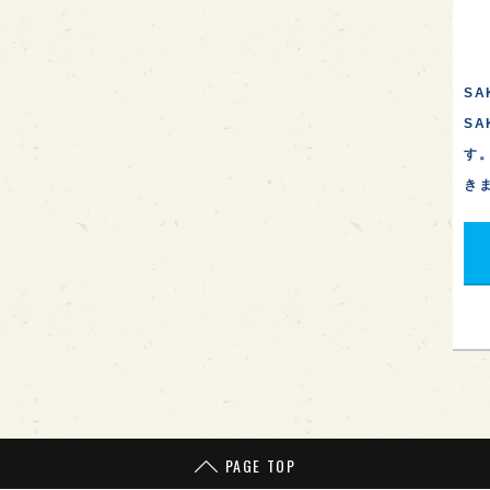
SA
S
す
き
PAGE TOP