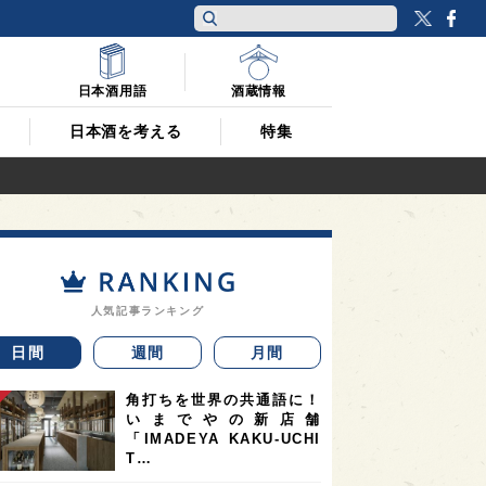
Twitt
F
日本酒用語
酒蔵情報
日本酒を考える
特集
人気記事ランキング
日間
週間
月間
角打ちを世界の共通語に！
いまでやの新店舗
「IMADEYA KAKU-UCHI
T…