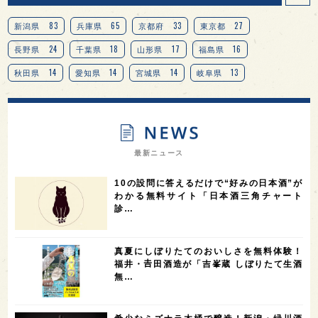
83
65
33
27
新潟県
兵庫県
京都府
東京都
24
18
17
16
長野県
千葉県
山形県
福島県
14
14
14
13
秋田県
愛知県
宮城県
岐阜県
13
12
11
北海道
茨城県
栃木県
9
9
8
オピニオンリーダーの視点
埼玉県
広島県
7
7
7
7
山梨県
ヨーロッパ
石川県
奈良県
最新ニュース
7
6
6
6
滋賀県
和歌山県
富山県
フランス
10の設問に答えるだけで“好みの日本酒”が
5
5
5
5
5
高知県
島根県
SAKE100
佐賀県
岡山県
わかる無料サイト「日本酒三角チャート
診…
4
4
4
4
岩手県
山口県
アメリカ
神奈川県
4
3
3
3
3
大分県
三重県
大阪府
青森県
福岡県
真夏にしぼりたてのおいしさを無料体験！
3
3
2
2
スペイン
香港
福井県
オーストラリア
福井・𠮷田酒造が「吉峯蔵 しぼりたて生酒
無…
2
2
2
1
台湾
アジア
SAKEの時代を生きる
静岡県
1
1
1
1
長崎県
香川県
現役蔵人
愛媛県