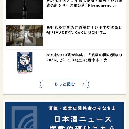
希少なミズナラ木桶で醸造！新潟・緑川酒
1
1
1
1
全蔵めぐり
シンガポール
カナダ
群馬県
造の新シリーズ第1弾「Phenomeno …
1
1
1
1
1
熊本県
徳島県
北米
イギリス
ノルウェー
1
1
1
1
新宿区
歌舞伎町
沖縄県
鳥取県
角打ちを世界の共通語に！いまでやの新店
舗「IMADEYA KAKU-UCHI T…
1
saketimes_image_4
東京都の10蔵が集結！「武蔵の國の酒祭り
2026」が、10/3(土)に府中市・大…
もっと読む