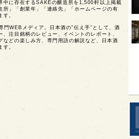
に存在するSAKEの醸造所を1,500軒以上掲載
住所」「創業年」「連絡先」「ホームページの有
オピ
ます。
広島
酒専門WEBメディア。日本酒の"伝え手"として、酒
石川
ー、注目銘柄のレビュー、イベントのレポート、
グなどの楽しみ方、専門用語の解説など、日本酒
富山
ます。
SAK
山口
大分
福岡
オー
SA
香川
全蔵
群馬