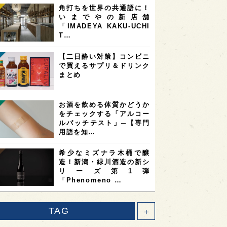
角打ちを世界の共通語に！
いまでやの新店舗
「IMADEYA KAKU-UCHI
T…
【二日酔い対策】コンビニ
で買えるサプリ＆ドリンク
まとめ
お酒を飲める体質かどうか
をチェックする「アルコー
ルパッチテスト」─【専門
用語を知…
希少なミズナラ木桶で醸
造！新潟・緑川酒造の新シ
リーズ第1弾
「Phenomeno …