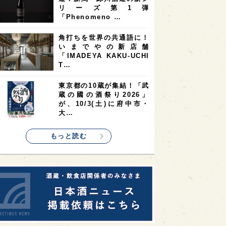
9
9
ニオンリーダーの視点
埼玉県
最新ニュース
8
7
7
県
山梨県
ヨーロッパ
10の設問に答えるだけ
7
7
7
6
県
奈良県
滋賀県
和歌山県
で“好みの日本酒”がわかる
無料サイト「日本酒三角チ
6
6
5
5
県
フランス
高知県
島根県
ャート診…
5
5
5
4
E100
佐賀県
岡山県
岩手県
真夏にしぼりたてのおいし
4
4
4
県
アメリカ
神奈川県
さを無料体験！福井・𠮷田
酒造が「吉峯蔵 しぼりた
4
3
3
3
県
三重県
大阪府
青森県
て生酒無…
3
3
3
2
県
スペイン
香港
福井県
希少なミズナラ木桶で醸
2
2
2
造！新潟・緑川酒造の新シ
ストラリア
台湾
アジア
リーズ第1弾
2
1
1
KEの時代を生きる
静岡県
長崎県
「Phenomeno …
1
1
1
県
現役蔵人
愛媛県
角打ちを世界の共通語に！
いまでやの新店舗
1
1
1
めぐり
シンガポール
カナダ
「IMADEYA KAKU-UCHI
1
1
1
1
T…
県
熊本県
徳島県
北米