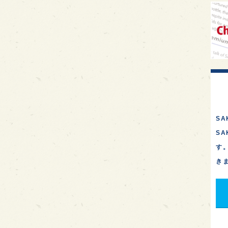
イギ
歌舞
sak