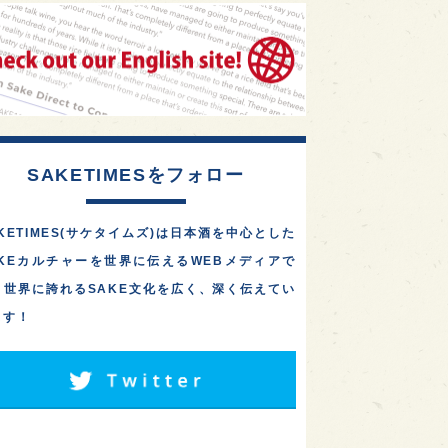
1
1
1
リス
ノルウェー
新宿区
東京都の10蔵が集結！「武
蔵の國の酒祭り2026」
1
1
1
伎町
沖縄県
鳥取県
が、10/3(土)に府中市・
大…
1
etimes_image_4
もっと読む