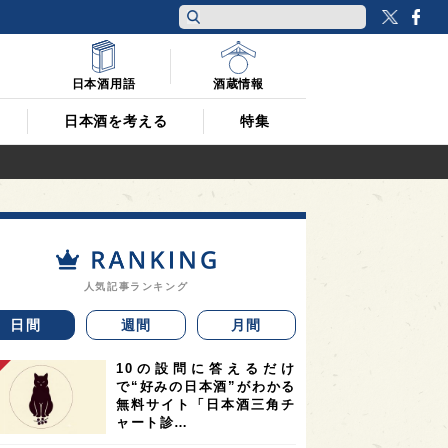
Twitt
F
日本酒用語
酒蔵情報
日本酒を考える
特集
人気記事ランキング
日間
週間
月間
10の設問に答えるだけ
で“好みの日本酒”がわかる
無料サイト「日本酒三角チ
ャート診…