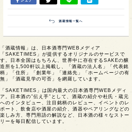
シェア
酒蔵情報一覧へ
「酒蔵情報」は、日本酒専門WEBメディア
「SAKETIMES」が提供するオリジナルのサービスで
す。日本全国はもちろん、世界中に存在するSAKEの醸
造所を1,500軒以上掲載し、「酒蔵の法人名」「代表銘
柄」「住所」「創業年」「連絡先」「ホームページの有
無」「酒蔵見学の可否」を網羅しています。
「SAKETIMES」は国内最大の日本酒専門WEBメディ
ア。日本酒の"伝え手"として、酒蔵の紹介や杜氏・蔵元
へのインタビュー、注目銘柄のレビュー、イベントのレ
ポート、飲食店や酒屋の紹介、酒器やペアリングなどの
楽しみ方、専門用語の解説など、日本酒の様々なストー
リーを毎日配信しています。