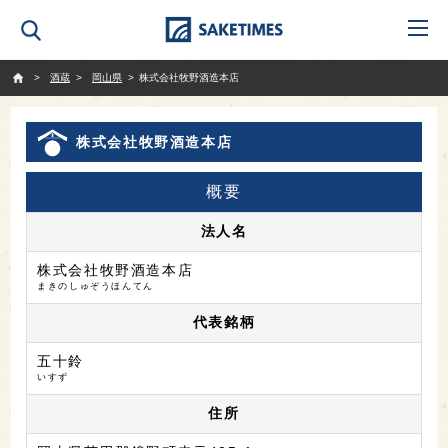
SAKETIMES
酒蔵
岡山県
株式会社牧野酒造本店
株式会社牧野酒造本店
概要
法人名
株式会社牧野酒造本店
まきのしゅぞうほんてん
代表銘柄
五十鈴
いすず
住所