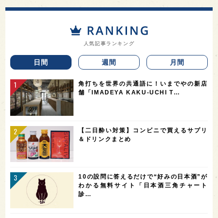
人気記事ランキング
日間
週間
月間
角打ちを世界の共通語に！いまでやの新店
舗「IMADEYA KAKU-UCHI T…
【二日酔い対策】コンビニで買えるサプリ
＆ドリンクまとめ
10の設問に答えるだけで“好みの日本酒”が
わかる無料サイト「日本酒三角チャート
診…