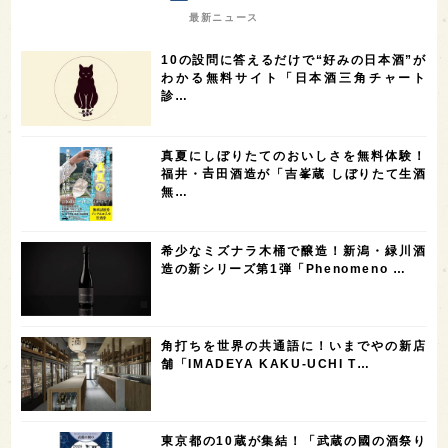
7
7
7
7
山梨県
ヨーロッパ
石川県
奈良県
最新ニュース
7
6
6
6
滋賀県
和歌山県
富山県
フランス
10の設問に答えるだけで“好みの日本酒”が
5
5
5
5
5
高知県
島根県
SAKE100
佐賀県
岡山県
わかる無料サイト「日本酒三角チャート
診…
4
4
4
4
岩手県
山口県
アメリカ
神奈川県
4
3
3
3
3
大分県
三重県
大阪府
青森県
福岡県
真夏にしぼりたてのおいしさを無料体験！
3
3
2
2
スペイン
香港
福井県
オーストラリア
福井・𠮷田酒造が「吉峯蔵 しぼりたて生酒
無…
2
2
2
1
台湾
アジア
SAKEの時代を生きる
静岡県
1
1
1
1
長崎県
香川県
現役蔵人
愛媛県
希少なミズナラ木桶で醸造！新潟・緑川酒
1
1
1
1
全蔵めぐり
シンガポール
カナダ
群馬県
造の新シリーズ第1弾「Phenomeno …
1
1
1
1
1
熊本県
徳島県
北米
イギリス
ノルウェー
1
1
1
1
新宿区
歌舞伎町
沖縄県
鳥取県
角打ちを世界の共通語に！いまでやの新店
舗「IMADEYA KAKU-UCHI T…
1
saketimes_image_4
東京都の10蔵が集結！「武蔵の國の酒祭り