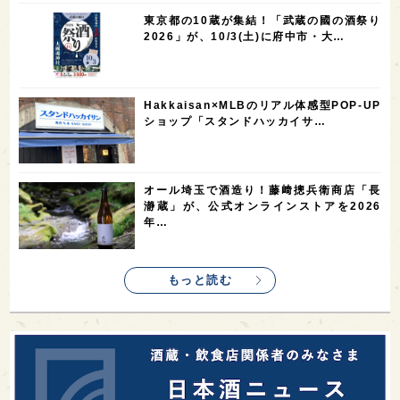
1
1
1
1
長崎県
香川県
現役蔵人
愛媛県
東京都の10蔵が集結！「武蔵の國の酒祭り
1
1
1
1
全蔵めぐり
シンガポール
カナダ
群馬県
2026」が、10/3(土)に府中市・大…
1
1
1
1
1
熊本県
徳島県
北米
イギリス
ノルウェー
1
1
1
1
新宿区
歌舞伎町
沖縄県
鳥取県
Hakkaisan×MLBのリアル体感型POP-UP
ショップ「スタンドハッカイサ…
1
saketimes_image_4
オール埼玉で酒造り！藤﨑摠兵衛商店「長
瀞蔵」が、公式オンラインストアを2026
年…
もっと読む