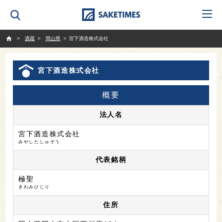
SAKETIMES
酒蔵
岡山県
宮下酒造株式会社
宮下酒造株式会社
概要
法人名
宮下酒造株式会社
みやしたしゅぞう
代表銘柄
極聖
きわみひじり
住所