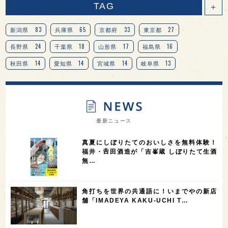
TAG
＋
83
65
33
27
新潟県
兵庫県
京都府
東京都
24
18
17
16
長野県
千葉県
山形県
福島県
14
14
14
13
秋田県
愛知県
宮城県
岐阜県
13
12
11
北海道
茨城県
栃木県
9
9
8
オピニオンリーダーの視点
埼玉県
広島県
7
7
7
7
山梨県
ヨーロッパ
石川県
奈良県
最新ニュース
7
6
6
6
滋賀県
和歌山県
富山県
フランス
真夏にしぼりたてのおいしさを無料体験！
5
5
5
5
5
高知県
島根県
SAKE100
佐賀県
岡山県
福井・𠮷田酒造が「吉峯蔵 しぼりたて生酒
無…
4
4
4
4
岩手県
山口県
アメリカ
神奈川県
4
3
3
3
3
大分県
三重県
大阪府
青森県
福岡県
角打ちを世界の共通語に！いまでやの新店
3
3
2
2
スペイン
香港
福井県
オーストラリア
舗「IMADEYA KAKU-UCHI T…
2
2
2
1
台湾
アジア
SAKEの時代を生きる
静岡県