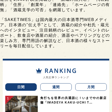
柄」「住所」「創業年」「連絡先」「ホームページの有
無」「酒蔵見学の可否」を網羅しています。
「SAKETIMES」は国内最大の日本酒専門WEBメディ
ア。日本酒の"伝え手"として、酒蔵の紹介や杜氏・蔵元
へのインタビュー、注目銘柄のレビュー、イベントのレ
ポート、飲食店や酒屋の紹介、酒器やペアリングなどの
楽しみ方、専門用語の解説など、日本酒の様々なストー
リーを毎日配信しています。
人気記事ランキング
日間
週間
月間
角打ちを世界の共通語に！いまでやの新店
舗「IMADEYA KAKU-UCHI T…