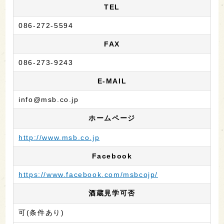
TEL
086-272-5594
FAX
086-273-9243
E-MAIL
info@msb.co.jp
ホームページ
http://www.msb.co.jp
Facebook
https://www.facebook.com/msbcojp/
酒蔵見学可否
可(条件あり)