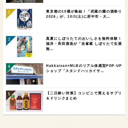
東京都の10蔵が集結！「武蔵の國の酒祭り
2026」が、10/3(土)に府中市・大…
真夏にしぼりたてのおいしさを無料体験！
福井・𠮷田酒造が「吉峯蔵 しぼりたて生酒
無…
Hakkaisan×MLBのリアル体感型POP-UP
ショップ「スタンドハッカイサ…
【二日酔い対策】コンビニで買えるサプリ
＆ドリンクまとめ