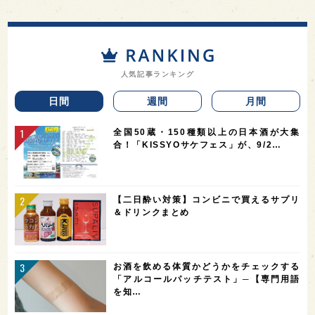
人気記事ランキング
日間
週間
月間
全国50蔵・150種類以上の日本酒が大集
合！「KISSYOサケフェス」が、9/2…
【二日酔い対策】コンビニで買えるサプリ
＆ドリンクまとめ
お酒を飲める体質かどうかをチェックする
「アルコールパッチテスト」─【専門用語
を知…