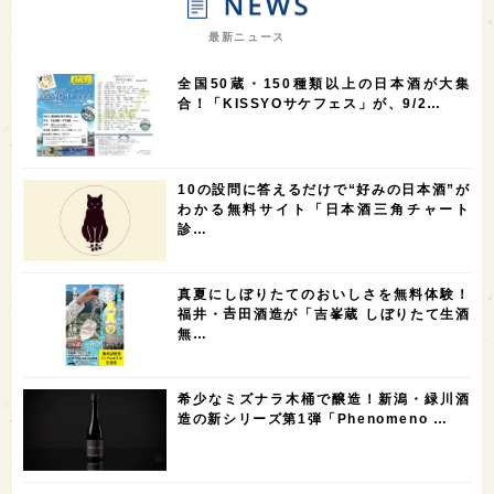
7
7
7
7
山梨県
ヨーロッパ
石川県
奈良県
最新ニュース
7
6
6
6
滋賀県
和歌山県
富山県
フランス
全国50蔵・150種類以上の日本酒が大集
5
5
5
5
5
高知県
島根県
SAKE100
佐賀県
岡山県
合！「KISSYOサケフェス」が、9/2…
4
4
4
4
岩手県
山口県
アメリカ
神奈川県
4
3
3
3
3
大分県
三重県
大阪府
青森県
福岡県
10の設問に答えるだけで“好みの日本酒”が
3
3
2
2
スペイン
香港
福井県
オーストラリア
わかる無料サイト「日本酒三角チャート
診…
2
2
2
1
台湾
アジア
SAKEの時代を生きる
静岡県
1
1
1
1
長崎県
香川県
現役蔵人
愛媛県
真夏にしぼりたてのおいしさを無料体験！
1
1
1
1
全蔵めぐり
シンガポール
カナダ
群馬県
福井・𠮷田酒造が「吉峯蔵 しぼりたて生酒
無…
1
1
1
1
1
熊本県
徳島県
北米
イギリス
ノルウェー
1
1
1
1
新宿区
歌舞伎町
沖縄県
鳥取県
希少なミズナラ木桶で醸造！新潟・緑川酒
造の新シリーズ第1弾「Phenomeno …
1
saketimes_image_4