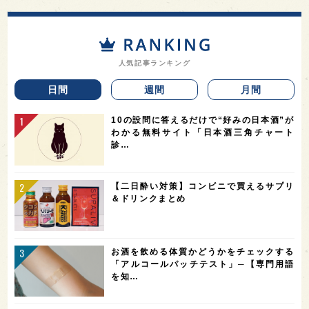
人気記事ランキング
日間
週間
月間
10の設問に答えるだけで“好みの日本酒”が
わかる無料サイト「日本酒三角チャート
診…
【二日酔い対策】コンビニで買えるサプリ
＆ドリンクまとめ
お酒を飲める体質かどうかをチェックする
「アルコールパッチテスト」─【専門用語
を知…