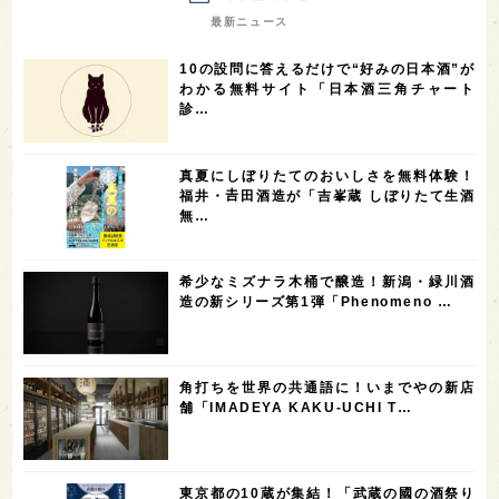
7
7
7
7
山梨県
ヨーロッパ
石川県
奈良県
最新ニュース
7
6
6
6
滋賀県
和歌山県
富山県
フランス
10の設問に答えるだけで“好みの日本酒”が
5
5
5
5
5
高知県
島根県
SAKE100
佐賀県
岡山県
わかる無料サイト「日本酒三角チャート
診…
4
4
4
4
岩手県
山口県
アメリカ
神奈川県
4
3
3
3
3
大分県
三重県
大阪府
青森県
福岡県
真夏にしぼりたてのおいしさを無料体験！
3
3
2
2
スペイン
香港
福井県
オーストラリア
福井・𠮷田酒造が「吉峯蔵 しぼりたて生酒
無…
2
2
2
1
台湾
アジア
SAKEの時代を生きる
静岡県
1
1
1
1
長崎県
香川県
現役蔵人
愛媛県
希少なミズナラ木桶で醸造！新潟・緑川酒
1
1
1
1
全蔵めぐり
シンガポール
カナダ
群馬県
造の新シリーズ第1弾「Phenomeno …
1
1
1
1
1
熊本県
徳島県
北米
イギリス
ノルウェー
1
1
1
1
新宿区
歌舞伎町
沖縄県
鳥取県
角打ちを世界の共通語に！いまでやの新店
舗「IMADEYA KAKU-UCHI T…
1
saketimes_image_4
東京都の10蔵が集結！「武蔵の國の酒祭り