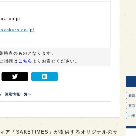
ra.co.jp
azakura.co.jp/
集時点のものとなります。
ご指摘は
こちら
よりお寄せください。
酒蔵情報一覧へ
新潟
東京
山形
愛知
ィア「SAKETIMES」が提供するオリジナルのサ
北海