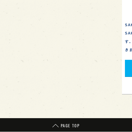
SA
S
す
き
PAGE TOP