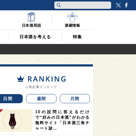
Twitt
F
日本酒用語
酒蔵情報
日本酒を考える
特集
人気記事ランキング
日間
週間
月間
10の設問に答えるだけ
で“好みの日本酒”がわかる
無料サイト「日本酒三角チ
ャート診…