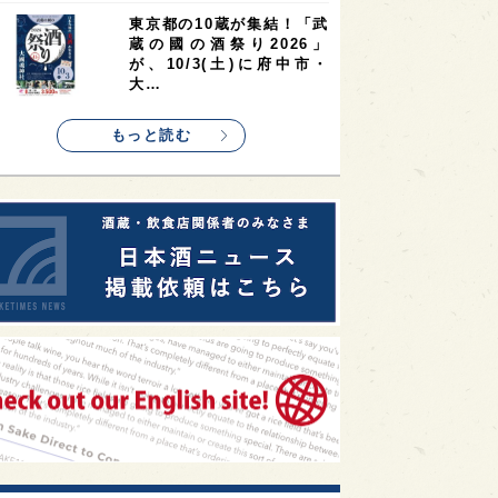
1
1
1
リス
ノルウェー
新宿区
東京都の10蔵が集結！「武
蔵の國の酒祭り2026」
1
1
1
伎町
沖縄県
鳥取県
が、10/3(土)に府中市・
大…
1
etimes_image_4
もっと読む