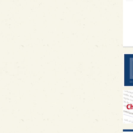
イギ
歌舞
sak