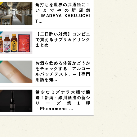
角打ちを世界の共通語に！
いまでやの新店舗
「IMADEYA KAKU-UCHI
T…
【二日酔い対策】コンビニ
で買えるサプリ＆ドリンク
まとめ
お酒を飲める体質かどうか
をチェックする「アルコー
ルパッチテスト」─【専門
用語を知…
希少なミズナラ木桶で醸
造！新潟・緑川酒造の新シ
リーズ第1弾
「Phenomeno …