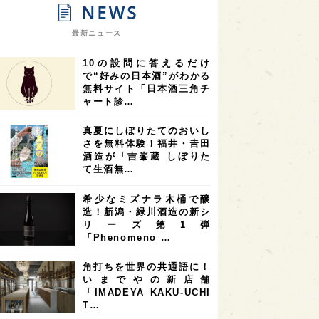
9
9
ニオンリーダーの視点
埼玉県
最新ニュース
8
7
7
県
山梨県
ヨーロッパ
10の設問に答えるだけ
7
7
7
6
県
奈良県
滋賀県
和歌山県
で“好みの日本酒”がわかる
無料サイト「日本酒三角チ
6
6
5
5
県
フランス
高知県
島根県
ャート診…
5
5
5
4
E100
佐賀県
岡山県
岩手県
真夏にしぼりたてのおいし
4
4
4
県
アメリカ
神奈川県
さを無料体験！福井・𠮷田
酒造が「吉峯蔵 しぼりた
4
3
3
3
県
三重県
大阪府
青森県
て生酒無…
3
3
3
2
県
スペイン
香港
福井県
希少なミズナラ木桶で醸
2
2
2
造！新潟・緑川酒造の新シ
ストラリア
台湾
アジア
リーズ第1弾
2
1
1
KEの時代を生きる
静岡県
長崎県
「Phenomeno …
1
1
1
県
現役蔵人
愛媛県
角打ちを世界の共通語に！
いまでやの新店舗
1
1
1
めぐり
シンガポール
カナダ
「IMADEYA KAKU-UCHI
1
1
1
1
T…
県
熊本県
徳島県
北米