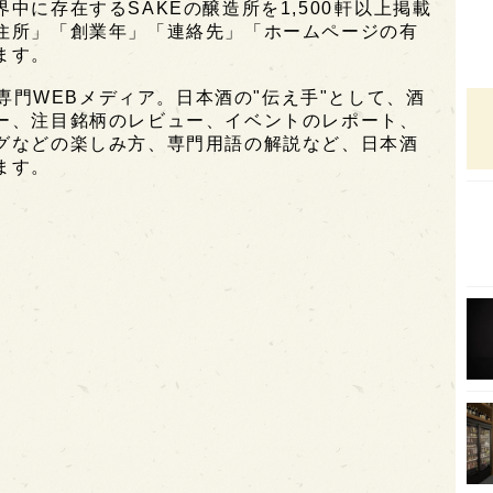
に存在するSAKEの醸造所を1,500軒以上掲載
住所」「創業年」「連絡先」「ホームページの有
オピ
ます。
広島
酒専門WEBメディア。日本酒の"伝え手"として、酒
石川
ー、注目銘柄のレビュー、イベントのレポート、
グなどの楽しみ方、専門用語の解説など、日本酒
富山
ます。
SAK
山口
大分
福岡
オー
SA
香川
全蔵
群馬