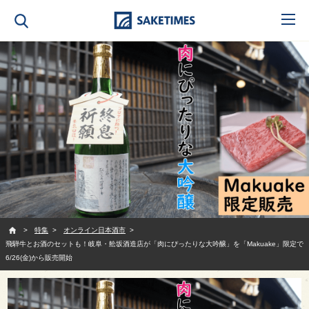
SAKETIMES
特集
オンライン日本酒市
飛騨牛とお酒のセットも！岐阜・舩坂酒造店が「肉にぴったりな大吟醸」を「Makuake」限定で
6/26(金)から販売開始