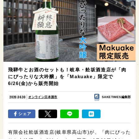
飛騨牛とお酒のセットも！岐阜・舩坂酒造店が「肉
にぴったりな大吟醸」を「Makuake」限定で
6/26(金)から販売開始
2020.06.30
オンライン日本酒市
SAKETIMES編集部
シェア
有限会社舩坂酒造店(岐阜県高山市)が、「肉にぴった