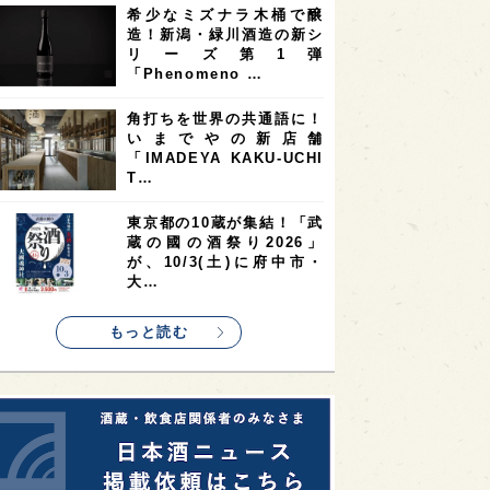
希少なミズナラ木桶で醸
2
2
2
造！新潟・緑川酒造の新シ
ストラリア
台湾
アジア
リーズ第1弾
2
1
1
KEの時代を生きる
静岡県
長崎県
「Phenomeno …
1
1
1
県
現役蔵人
愛媛県
角打ちを世界の共通語に！
いまでやの新店舗
1
1
1
めぐり
シンガポール
カナダ
「IMADEYA KAKU-UCHI
1
1
1
1
T…
県
熊本県
徳島県
北米
1
1
1
リス
ノルウェー
新宿区
東京都の10蔵が集結！「武
蔵の國の酒祭り2026」
1
1
1
伎町
沖縄県
鳥取県
が、10/3(土)に府中市・
大…
1
etimes_image_4
もっと読む