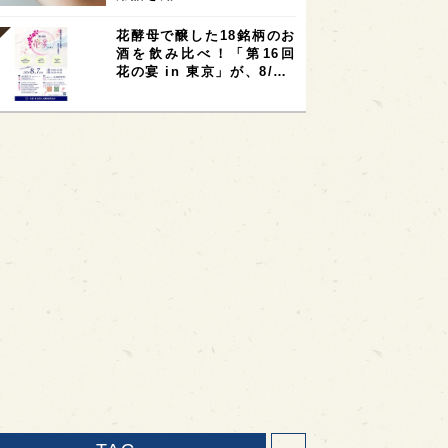
花酵母で醸した18銘柄のお
酒を飲み比べ！「第16回
花の宴 in 東京」が、8/…