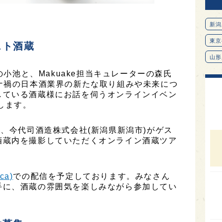
新潟
東京
スト酒蔵
山形
の小池と、Makuake担当キュレーターの森氏
愛知
ナ禍の日本酒業界の新たな取り組みや未来につ
北海
している酒蔵様にお話を伺うオンラインイベン
催します。
オピ
広島
)、今代司酒造株式会社(新潟県新潟市)がゲス
石川
酒蔵内を撮影していただくオンライン酒蔵ツア
富山
SAK
ca)
での配信を予定しております。みなさん
手に、酒蔵の雰囲気を楽しみながら参加してい
山口
大分
福岡