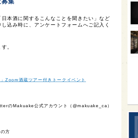
大募集
オー
「日本酒に関するこんなことを聞きたい」など
SA
申し込み時に、アンケートフォームへご記入く
香川
全蔵
ます。
群馬
イギ
歌舞
」Zoom酒蔵ツアー付きトークイベント
sak
erのMakuake公式アカウント（@makuake_ca）
ての方