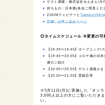
ゲスト酒蔵：株式会社せんきん/今
持ちもの：日本酒(各自ご用意くだ
ZOOMウェビナーと
TwitterLIVE
詳細・お申し込みページ
◎タイムスケジュール ※変更の可
【19:30〜19:45】オープニン
【19:45〜20:05】コロナ禍
酒のご紹介
【20:05〜20:50】ゲスト酒蔵
【20:50〜21:00】質疑応答
※5月11日(月)に実施した「オ
3,000人以上の方にご覧いただ
い。