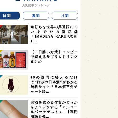
人気記事ランキング
日間
週間
月間
角打ちを世界の共通語に！
いまでやの新店舗
「IMADEYA KAKU-UCHI
T…
【二日酔い対策】コンビニ
で買えるサプリ＆ドリンク
まとめ
10の設問に答えるだけ
で“好みの日本酒”がわかる
無料サイト「日本酒三角チ
ャート診…
お酒を飲める体質かどうか
をチェックする「アルコー
ルパッチテスト」─【専門
用語を知…