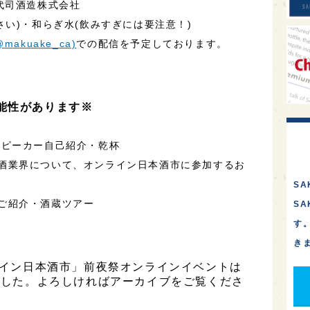
代司酒造株式会社
さい)・和らぎ水(飲みすぎには要注意！)
(@makuake_ca)
での配信を予定しております。
能性があります※
グ/スピーカー自己紹介・乾杯
の日本酒業界について、オンライン日本酒市に参加するお
SA
さまご紹介・酒蔵ツアー
S
す
き
ンライン日本酒市」前夜祭オンラインイベントは
きました。よろしければアーカイブをご覧くださ