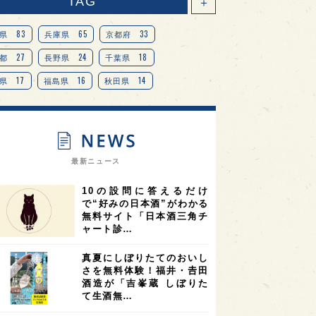
TAG
＋
83
65
33
県
兵庫県
京都府
27
24
18
都
長野県
千葉県
17
16
14
県
福島県
秋田県
14
14
13
県
宮城県
岐阜県
13
12
11
道
茨城県
栃木県
9
9
ニオンリーダーの視点
埼玉県
最新ニュース
8
7
7
県
山梨県
ヨーロッパ
10の設問に答えるだけ
7
7
7
6
県
奈良県
滋賀県
和歌山県
で“好みの日本酒”がわかる
無料サイト「日本酒三角チ
6
6
5
5
県
フランス
高知県
島根県
ャート診…
5
5
5
4
E100
佐賀県
岡山県
岩手県
真夏にしぼりたてのおいし
4
4
4
県
アメリカ
神奈川県
さを無料体験！福井・𠮷田
酒造が「吉峯蔵 しぼりた
4
3
3
3
県
三重県
大阪府
青森県
て生酒無…
3
3
3
2
県
スペイン
香港
福井県