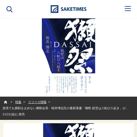
SAKETIMES
特集
リリース情報
逆境でも挑戦を止めない獺祭会長・桜井博志氏の最新著書「獺祭 経営は八転び八起き」が、
11/21(金)に発売