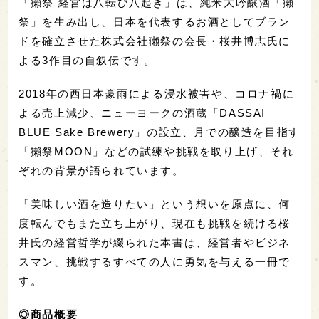
「獺祭 経営は八転び八起き」は、純米大吟醸酒「獺
祭」を生み出し、日本を代表するお酒としてブラン
ドを確立させた株式会社獺祭の会長・桜井博志氏に
よる3作目の自叙伝です。
2018年の西日本豪雨による浸水被害や、コロナ禍に
よる売上減少、ニューヨークの酒蔵「DASSAI
BLUE Sake Brewery」の設立、月での醸造を目指す
「獺祭MOON」などの試練や挑戦を取り上げ、それ
ぞれの背景が語られています。
「美味しい酒を造りたい」という想いを原点に、何
度転んでもまた立ち上がり、現在も挑戦を続ける桜
井氏の経営哲学が綴られた本書は、経営者やビジネ
スマン、挑戦するすべての人に勇気を与える一冊で
す。
◎商品概要