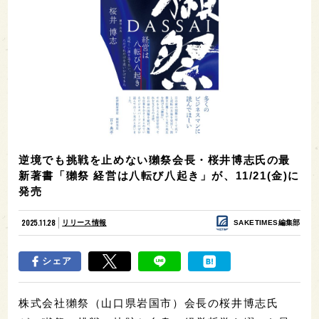
逆境でも挑戦を止めない獺祭会長・桜井博志氏の最
新著書「獺祭 経営は八転び八起き」が、11/21(金)に
発売
2025.11.28
リリース情報
SAKETIMES編集部
シェア
株式会社獺祭（山口県岩国市）会長の桜井博志氏