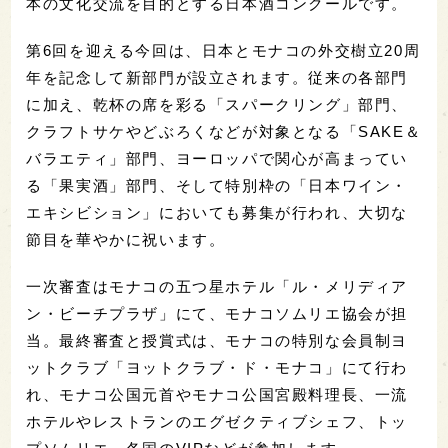
本の文化交流を目的とする日本酒コンクールです。
第6回を迎える今回は、日本とモナコの外交樹立20周
年を記念して新部門が設立されます。従来の各部門
に加え、乾杯の席を彩る「スパークリング」部門、
クラフトサケやどぶろくなどが対象となる「SAKE＆
バラエティ」部門、ヨーロッパで関心が高まってい
る「果実酒」部門、そして特別枠の「日本ワイン・
エキシビション」においても募集が行われ、大切な
節目を華やかに祝います。
一次審査はモナコの五つ星ホテル「ル・メリディア
ン・ビーチプラザ」にて、モナコソムリエ協会が担
当。最終審査と授賞式は、モナコの特別な会員制ヨ
ットクラブ「ヨットクラブ・ド・モナコ」にて行わ
れ、モナコ公国元首やモナコ公国宮殿料理長、一流
ホテルやレストランのエグゼクティブシェフ、トッ