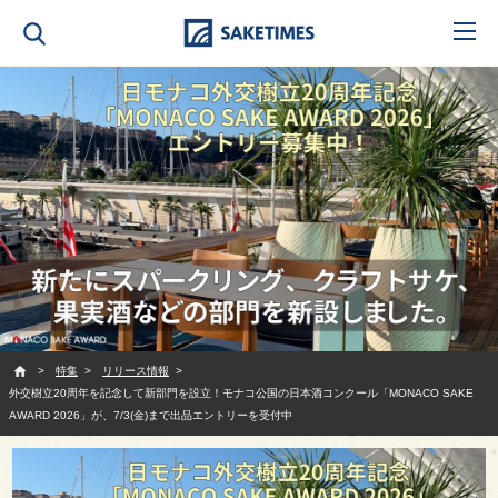
SAKETIMES
特集
リリース情報
外交樹立20周年を記念して新部門を設立！モナコ公国の日本酒コンクール「MONACO SAKE
AWARD 2026」が、7/3(金)まで出品エントリーを受付中