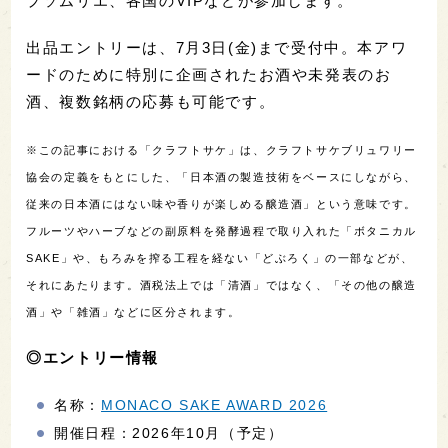
プソムリエ、各国のVIPなどが参加します。
出品エントリーは、7月3日(金)まで受付中。本アワ
ードのために特別に企画されたお酒や未発表のお
酒、複数銘柄の応募も可能です。
※この記事における「クラフトサケ」は、クラフトサケブリュワリー
協会の定義をもとにした、「日本酒の製造技術をベースにしながら、
従来の日本酒にはない味や香りが楽しめる醸造酒」という意味です。
フルーツやハーブなどの副原料を発酵過程で取り入れた「ボタニカル
SAKE」や、もろみを搾る工程を経ない「どぶろく」の一部などが、
それにあたります。酒税法上では「清酒」ではなく、「その他の醸造
酒」や「雑酒」などに区分されます。
◎エントリー情報
名称：
MONACO SAKE AWARD 2026
開催日程：2026年10月（予定）