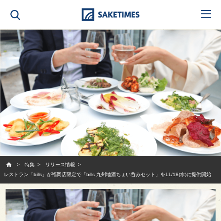
SAKETIMES
特集
リリース情報
レストラン「bills」が福岡店限定で「bills 九州地酒ちょい呑みセット」を11/18(水)に提供開始