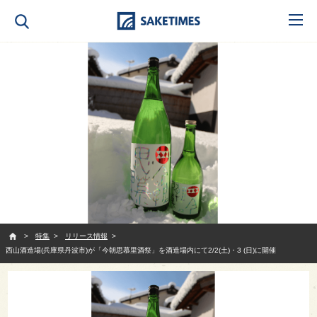
SAKETIMES
特集
リリース情報
西山酒造場(兵庫県丹波市)が「今朝思慕里酒祭」を酒造場内にて2/2(土)・3 (日)に開催