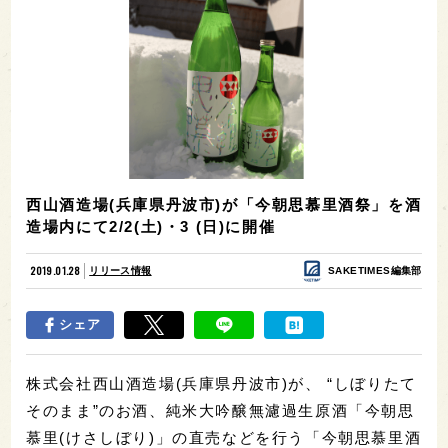
西山酒造場(兵庫県丹波市)が「今朝思慕里酒祭」を酒
造場内にて2/2(土)・3 (日)に開催
2019.01.28
リリース情報
SAKETIMES編集部
シェア
株式会社西山酒造場(兵庫県丹波市)が、 “しぼりたて
そのまま”のお酒、純米大吟醸無濾過生原酒「今朝思
慕里(けさしぼり)」の直売などを行う「今朝思慕里酒