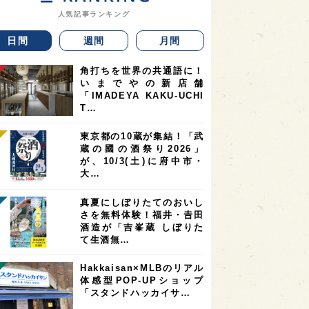
人気記事ランキング
日間
週間
月間
角打ちを世界の共通語に！
いまでやの新店舗
「IMADEYA KAKU-UCHI
T…
東京都の10蔵が集結！「武
蔵の國の酒祭り2026」
が、10/3(土)に府中市・
大…
真夏にしぼりたてのおいし
さを無料体験！福井・𠮷田
酒造が「吉峯蔵 しぼりた
て生酒無…
Hakkaisan×MLBのリアル
体感型POP-UPショップ
「スタンドハッカイサ…