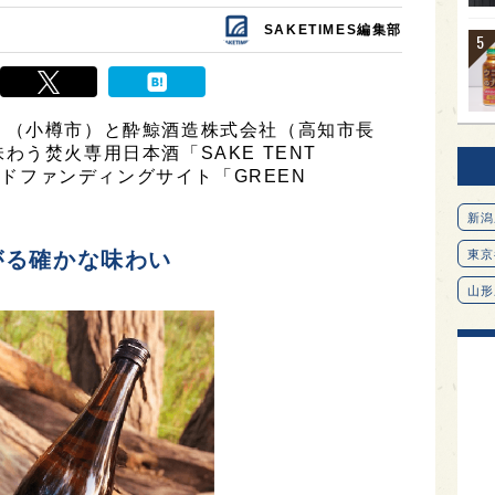
SAKETIMES編集部
」（小樽市）と酔鯨酒造株式会社（高知市長
う焚火専用日本酒「SAKE TENT
ラウドファンディングサイト「GREEN
新潟
がる確かな味わい
東京
山形
愛知
北海
オピ
広島
石川