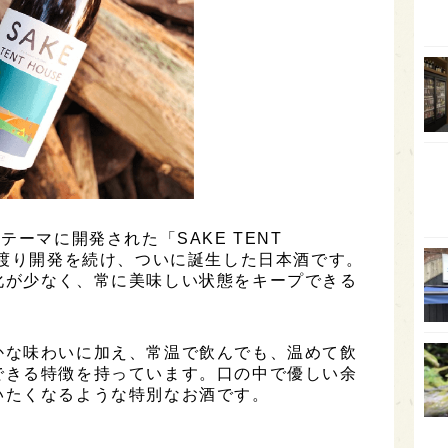
富山
SAK
山口
大分
福岡
オー
SA
テーマに開発された「SAKE TENT
香川
に渡り開発を続け、ついに誕生した日本酒です。
全蔵
化が少なく、常に美味しい状態をキープできる
群馬
イギ
かな味わいに加え、常温で飲んでも、温めて飲
できる特徴を持っています。口の中で優しい余
歌舞
いたくなるような特別なお酒です。
sak