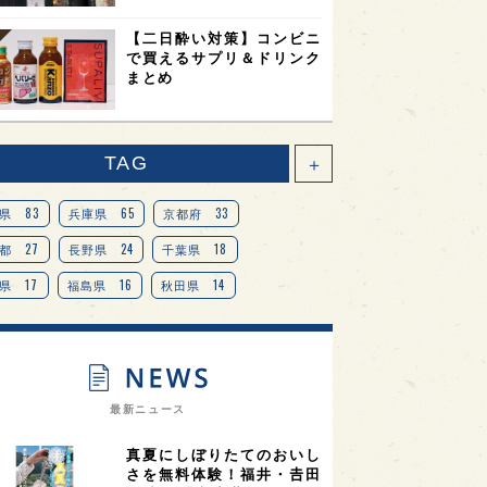
【二日酔い対策】コンビニ
で買えるサプリ＆ドリンク
まとめ
TAG
＋
83
65
33
県
兵庫県
京都府
27
24
18
都
長野県
千葉県
17
16
14
県
福島県
秋田県
14
14
13
県
宮城県
岐阜県
13
12
11
道
茨城県
栃木県
9
9
ニオンリーダーの視点
埼玉県
最新ニュース
8
7
7
県
山梨県
ヨーロッパ
真夏にしぼりたてのおいし
7
7
7
6
県
奈良県
滋賀県
和歌山県
さを無料体験！福井・𠮷田