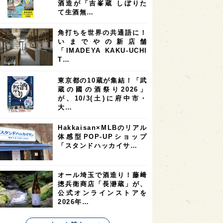
酒造が「吉峯蔵 しぼりた
6
6
5
5
県
フランス
高知県
島根県
て生酒無…
5
5
5
4
E100
佐賀県
岡山県
岩手県
角打ちを世界の共通語に！
4
4
4
県
アメリカ
神奈川県
いまでやの新店舗
「IMADEYA KAKU-UCHI
4
3
3
3
県
三重県
大阪府
青森県
T…
3
3
3
2
県
スペイン
香港
福井県
東京都の10蔵が集結！「武
2
2
2
蔵の國の酒祭り2026」
ストラリア
台湾
アジア
が、10/3(土)に府中市・
2
1
1
KEの時代を生きる
静岡県
長崎県
大…
1
1
1
県
現役蔵人
愛媛県
Hakkaisan×MLBのリアル
体感型POP-UPショップ
1
1
1
めぐり
シンガポール
カナダ
「スタンドハッカイサ…
1
1
1
1
県
熊本県
徳島県
北米
1
1
1
リス
ノルウェー
新宿区
オール埼玉で酒造り！藤﨑
摠兵衛商店「長瀞蔵」が、
1
1
1
伎町
沖縄県
鳥取県
公式オンラインストアを
2026年…
1
etimes_image_4