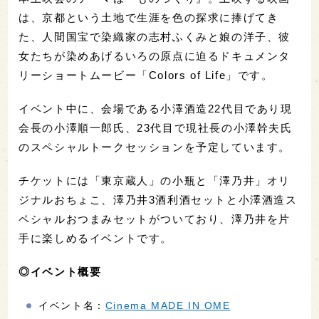
は、京都という土地で生涯を色の探求に捧げてき
た、人間国宝で染織家の志村ふくみと娘の洋子、彼
女たちが染めあげるいろの原点に迫るドキュメンタ
リーショートムービー「Colors of Life」です。
イベント中に、会場である小澤酒造22代目であり現
会長の小澤順一郎氏、23代目で現社長の小澤幹夫氏
のスペシャルトークセッションを予定しています。
チケットには「東京蔵人」の小瓶と「澤乃井」オリ
ジナルおちょこ、澤乃井3酒利酒セットと小澤酒造ス
ペシャルおつまみセットがついており、澤乃井を片
手に楽しめるイベントです。
◎イベント概要
イベント名：
Cinema MADE IN OME