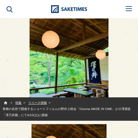
SAKETIMES
特集
リリース情報
青梅の名所で開催するショートフィルムの野外上映会「Cinema MADE IN OME」が小澤酒造
「澤乃井園」にて4/10(土)に開催