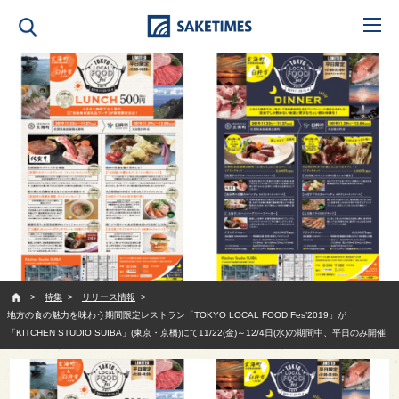
SAKETIMES
特集
リリース情報
地方の食の魅力を味わう期間限定レストラン「TOKYO LOCAL FOOD Fes’2019」が
「KITCHEN STUDIO SUIBA」(東京・京橋)にて11/22(金)～12/4日(水)の期間中、平日のみ開催