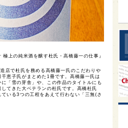
sak
計 極上の純米酒を醸す杜氏・高橋藤一の仕事』
酒造店で杜氏を務める高橋藤一氏のこだわりや
田千恵子氏がまとめた1冊です。高橋藤一氏は
かに「雪の芽舎」や、この作品のタイトルにも
醸してきた大ベテランの杜氏です。高橋杜氏
ている3つの工程をあえて行わない「三無(さ