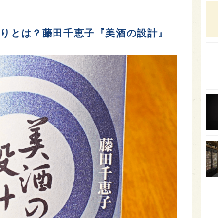
石川
富山
わりとは？藤田千恵子『美酒の設計』
SAK
山口
大分
福岡
オー
SA
香川
全蔵
群馬
イギ
歌舞