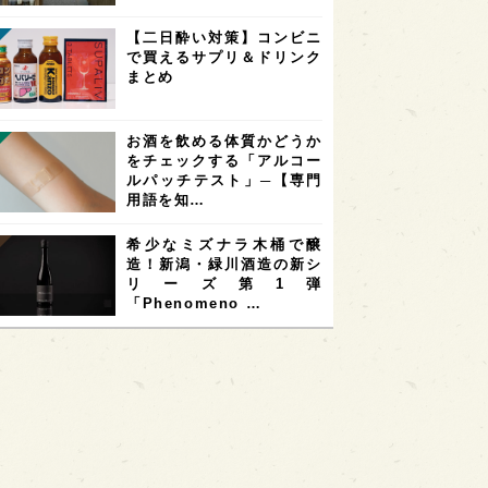
【二日酔い対策】コンビニ
で買えるサプリ＆ドリンク
まとめ
お酒を飲める体質かどうか
をチェックする「アルコー
ルパッチテスト」─【専門
用語を知…
希少なミズナラ木桶で醸
造！新潟・緑川酒造の新シ
リーズ第1弾
「Phenomeno …