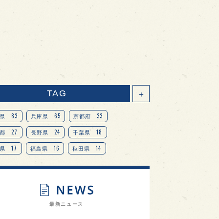
TAG
＋
83
65
33
県
兵庫県
京都府
27
24
18
都
長野県
千葉県
17
16
14
県
福島県
秋田県
14
14
13
県
宮城県
岐阜県
13
12
11
道
茨城県
栃木県
9
9
ニオンリーダーの視点
埼玉県
最新ニュース
8
7
7
県
山梨県
ヨーロッパ