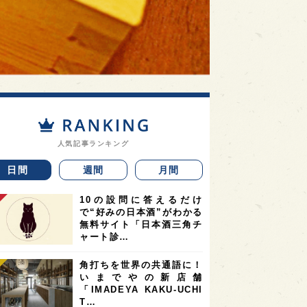
人気記事ランキング
日間
週間
月間
10の設問に答えるだけ
で“好みの日本酒”がわかる
無料サイト「日本酒三角チ
ャート診…
角打ちを世界の共通語に！
いまでやの新店舗
「IMADEYA KAKU-UCHI
T…