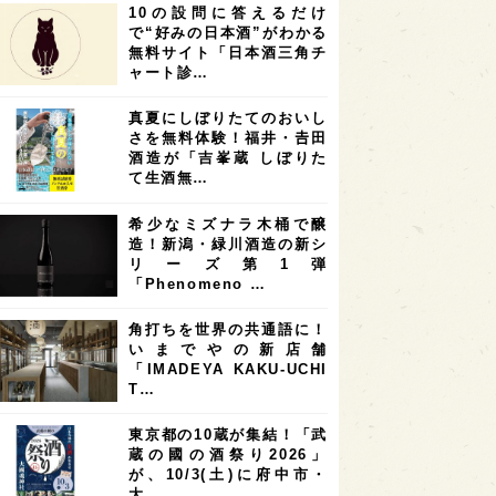
10の設問に答えるだけ
7
7
7
6
県
奈良県
滋賀県
和歌山県
で“好みの日本酒”がわかる
無料サイト「日本酒三角チ
6
6
5
5
県
フランス
高知県
島根県
ャート診…
5
5
5
4
E100
佐賀県
岡山県
岩手県
真夏にしぼりたてのおいし
4
4
4
県
アメリカ
神奈川県
さを無料体験！福井・𠮷田
酒造が「吉峯蔵 しぼりた
4
3
3
3
県
三重県
大阪府
青森県
て生酒無…
3
3
3
2
県
スペイン
香港
福井県
希少なミズナラ木桶で醸
2
2
2
造！新潟・緑川酒造の新シ
ストラリア
台湾
アジア
リーズ第1弾
2
1
1
KEの時代を生きる
静岡県
長崎県
「Phenomeno …
1
1
1
県
現役蔵人
愛媛県
角打ちを世界の共通語に！
いまでやの新店舗
1
1
1
めぐり
シンガポール
カナダ
「IMADEYA KAKU-UCHI
1
1
1
1
T…
県
熊本県
徳島県
北米
1
1
1
リス
ノルウェー
新宿区
東京都の10蔵が集結！「武
蔵の國の酒祭り2026」
1
1
1
伎町
沖縄県
鳥取県
が、10/3(土)に府中市・
大…