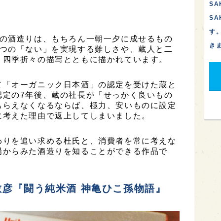
SA
S
す
氏の酒造りは、もちろん一朝一夕に成せるもの
き
3つの「ない」を実現する難しさや、蔵人と二
、四季折々の描写とともに描かれています。
て「オーガニック日本酒」の認定を受けた蔵と
認定の7年後、蔵の社長が「せっかく良いもの
もらえなくなるならば、極力、安いものに設定
に考えた理由で返上してしまいました。
わりを追い求める杜氏と、消費者を常に考えな
場からみた酒造りを知ることができる作品で
彦『闘う純米酒 神亀ひこ孫物語』