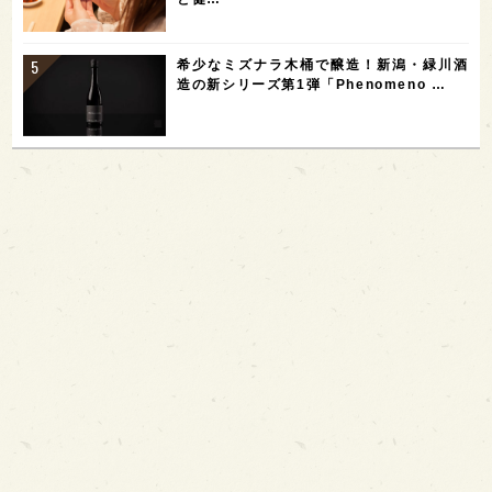
希少なミズナラ木桶で醸造！新潟・緑川酒
造の新シリーズ第1弾「Phenomeno …