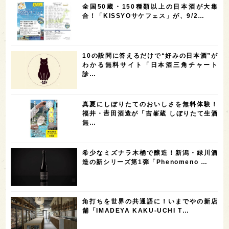
全国50蔵・150種類以上の日本酒が大集
5
5
5
5
5
高知県
島根県
SAKE100
佐賀県
岡山県
合！「KISSYOサケフェス」が、9/2…
4
4
4
4
岩手県
山口県
アメリカ
神奈川県
4
3
3
3
3
大分県
三重県
大阪府
青森県
福岡県
10の設問に答えるだけで“好みの日本酒”が
3
3
2
2
スペイン
香港
福井県
オーストラリア
わかる無料サイト「日本酒三角チャート
診…
2
2
2
1
台湾
アジア
SAKEの時代を生きる
静岡県
1
1
1
1
長崎県
香川県
現役蔵人
愛媛県
真夏にしぼりたてのおいしさを無料体験！
1
1
1
1
全蔵めぐり
シンガポール
カナダ
群馬県
福井・𠮷田酒造が「吉峯蔵 しぼりたて生酒
無…
1
1
1
1
1
熊本県
徳島県
北米
イギリス
ノルウェー
1
1
1
1
新宿区
歌舞伎町
沖縄県
鳥取県
希少なミズナラ木桶で醸造！新潟・緑川酒
造の新シリーズ第1弾「Phenomeno …
1
saketimes_image_4
角打ちを世界の共通語に！いまでやの新店
舗「IMADEYA KAKU-UCHI T…