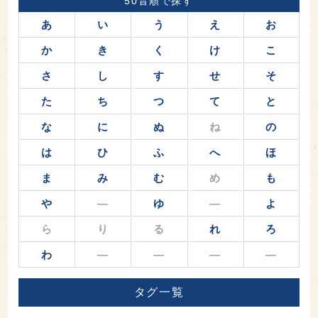
50音順で探す
あ
い
う
え
お
か
き
く
け
こ
さ
し
す
せ
そ
た
ち
つ
て
と
な
に
ぬ
ね
の
は
ひ
ふ
へ
ほ
ま
み
む
め
も
や
―
ゆ
―
よ
ら
り
る
れ
ろ
わ
―
―
―
―
タグ一覧