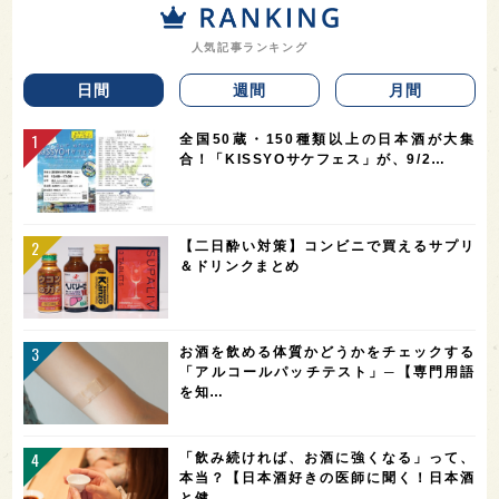
人気記事ランキング
日間
週間
月間
全国50蔵・150種類以上の日本酒が大集
合！「KISSYOサケフェス」が、9/2…
【二日酔い対策】コンビニで買えるサプリ
＆ドリンクまとめ
お酒を飲める体質かどうかをチェックする
「アルコールパッチテスト」─【専門用語
を知…
「飲み続ければ、お酒に強くなる」って、
本当？【日本酒好きの医師に聞く！日本酒
と健…