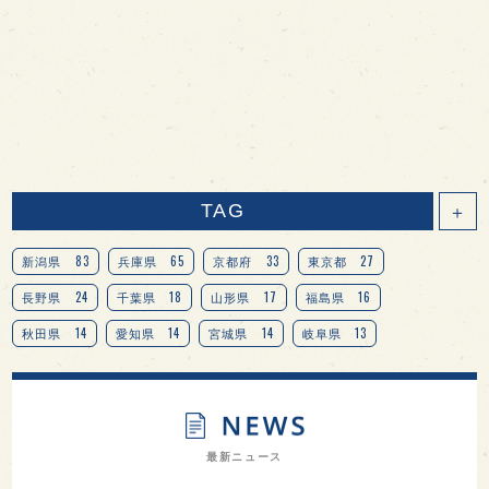
TAG
＋
83
65
33
27
新潟県
兵庫県
京都府
東京都
24
18
17
16
長野県
千葉県
山形県
福島県
14
14
14
13
秋田県
愛知県
宮城県
岐阜県
13
12
11
北海道
茨城県
栃木県
9
9
8
オピニオンリーダーの視点
埼玉県
広島県
7
7
7
7
山梨県
ヨーロッパ
石川県
奈良県
最新ニュース
7
6
6
6
滋賀県
和歌山県
富山県
フランス