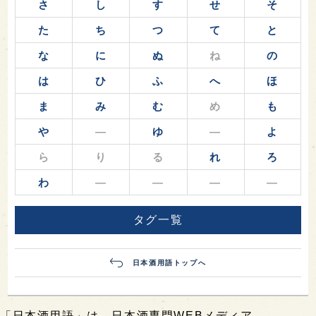
さ
し
す
せ
そ
た
ち
つ
て
と
な
に
ぬ
ね
の
は
ひ
ふ
へ
ほ
ま
み
む
め
も
や
―
ゆ
―
よ
ら
り
る
れ
ろ
わ
―
―
―
―
タグ一覧
日本酒用語トップへ
「日本酒用語」は、日本酒専門WEBメディア