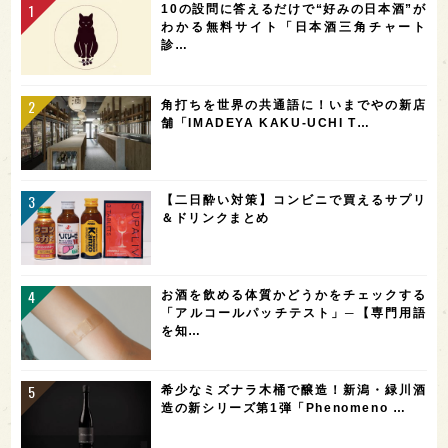
10の設問に答えるだけで“好みの日本酒”が
わかる無料サイト「日本酒三角チャート
診…
角打ちを世界の共通語に！いまでやの新店
舗「IMADEYA KAKU-UCHI T…
【二日酔い対策】コンビニで買えるサプリ
＆ドリンクまとめ
お酒を飲める体質かどうかをチェックする
「アルコールパッチテスト」─【専門用語
を知…
希少なミズナラ木桶で醸造！新潟・緑川酒
造の新シリーズ第1弾「Phenomeno …