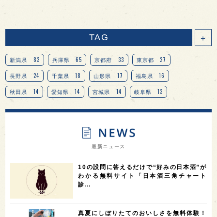
TAG
＋
83
65
33
27
新潟県
兵庫県
京都府
東京都
24
18
17
16
長野県
千葉県
山形県
福島県
14
14
14
13
秋田県
愛知県
宮城県
岐阜県
13
12
11
北海道
茨城県
栃木県
9
9
8
オピニオンリーダーの視点
埼玉県
広島県
7
7
7
7
山梨県
ヨーロッパ
石川県
奈良県
最新ニュース
7
6
6
6
滋賀県
和歌山県
富山県
フランス
10の設問に答えるだけで“好みの日本酒”が
5
5
5
5
5
高知県
島根県
SAKE100
佐賀県
岡山県
わかる無料サイト「日本酒三角チャート
診…
4
4
4
4
岩手県
山口県
アメリカ
神奈川県
4
3
3
3
3
大分県
三重県
大阪府
青森県
福岡県
真夏にしぼりたてのおいしさを無料体験！