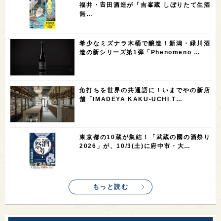
3
3
2
2
スペイン
香港
福井県
オーストラリア
福井・𠮷田酒造が「吉峯蔵 しぼりたて生酒
無…
2
2
2
1
台湾
アジア
SAKEの時代を生きる
静岡県
1
1
1
1
長崎県
香川県
現役蔵人
愛媛県
希少なミズナラ木桶で醸造！新潟・緑川酒
1
1
1
1
全蔵めぐり
シンガポール
カナダ
群馬県
造の新シリーズ第1弾「Phenomeno …
1
1
1
1
1
熊本県
徳島県
北米
イギリス
ノルウェー
1
1
1
1
新宿区
歌舞伎町
沖縄県
鳥取県
角打ちを世界の共通語に！いまでやの新店
舗「IMADEYA KAKU-UCHI T…
1
saketimes_image_4
東京都の10蔵が集結！「武蔵の國の酒祭り
2026」が、10/3(土)に府中市・大…
もっと読む