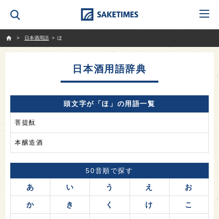
SAKETIMES
日本酒用語
ほ
日本酒用語辞典
頭文字が「ほ」の用語一覧
菩提酛
本醸造酒
50音順で探す
あ
い
う
え
お
か
き
く
け
こ