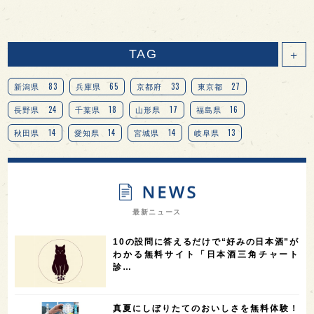
TAG
＋
83
65
33
27
新潟県
兵庫県
京都府
東京都
24
18
17
16
長野県
千葉県
山形県
福島県
14
14
14
13
秋田県
愛知県
宮城県
岐阜県
13
12
11
北海道
茨城県
栃木県
9
9
8
オピニオンリーダーの視点
埼玉県
広島県
7
7
7
7
山梨県
ヨーロッパ
石川県
奈良県
最新ニュース
7
6
6
6
滋賀県
和歌山県
富山県
フランス
10の設問に答えるだけで“好みの日本酒”が
5
5
5
5
5
高知県
島根県
SAKE100
佐賀県
岡山県
わかる無料サイト「日本酒三角チャート
診…
4
4
4
4
岩手県
山口県
アメリカ
神奈川県
4
3
3
3
3
大分県
三重県
大阪府
青森県
福岡県
真夏にしぼりたてのおいしさを無料体験！