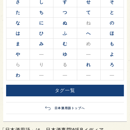
さ
し
す
せ
そ
た
ち
つ
て
と
な
に
ぬ
ね
の
は
ひ
ふ
へ
ほ
ま
み
む
め
も
や
―
ゆ
―
よ
ら
り
る
れ
ろ
わ
―
―
―
―
タグ一覧
日本酒用語トップへ
「日本酒用語」は、日本酒専門WEBメディア