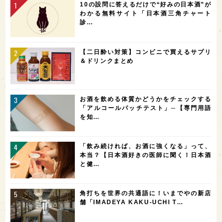
10の設問に答えるだけで“好みの日本酒”が
わかる無料サイト「日本酒三角チャート
診…
【二日酔い対策】コンビニで買えるサプリ
＆ドリンクまとめ
お酒を飲める体質かどうかをチェックする
「アルコールパッチテスト」─【専門用語
を知…
「飲み続ければ、お酒に強くなる」って、
本当？【日本酒好きの医師に聞く！日本酒
と健…
角打ちを世界の共通語に！いまでやの新店
舗「IMADEYA KAKU-UCHI T…