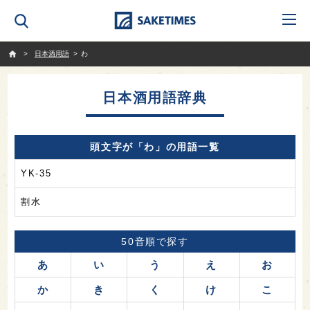
SAKETIMES
日本酒用語
わ
日本酒用語辞典
頭文字が「わ」の用語一覧
YK-35
割水
50音順で探す
あ
い
う
え
お
か
き
く
け
こ