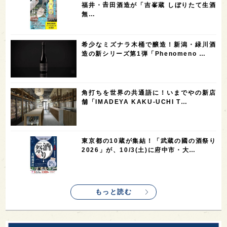
3
3
2
2
スペイン
香港
福井県
オーストラリア
福井・𠮷田酒造が「吉峯蔵 しぼりたて生酒
無…
2
2
2
1
台湾
アジア
SAKEの時代を生きる
静岡県
1
1
1
1
長崎県
香川県
現役蔵人
愛媛県
希少なミズナラ木桶で醸造！新潟・緑川酒
1
1
1
1
全蔵めぐり
シンガポール
カナダ
群馬県
造の新シリーズ第1弾「Phenomeno …
1
1
1
1
1
熊本県
徳島県
北米
イギリス
ノルウェー
1
1
1
1
新宿区
歌舞伎町
沖縄県
鳥取県
角打ちを世界の共通語に！いまでやの新店
舗「IMADEYA KAKU-UCHI T…
1
saketimes_image_4
東京都の10蔵が集結！「武蔵の國の酒祭り
2026」が、10/3(土)に府中市・大…
もっと読む