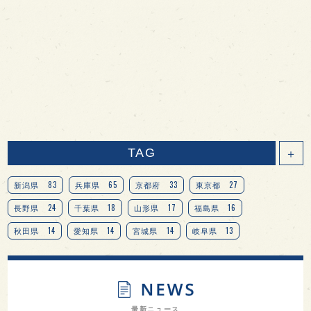
TAG
＋
83
65
33
27
新潟県
兵庫県
京都府
東京都
24
18
17
16
長野県
千葉県
山形県
福島県
14
14
14
13
秋田県
愛知県
宮城県
岐阜県
13
12
11
北海道
茨城県
栃木県
9
9
8
オピニオンリーダーの視点
埼玉県
広島県
7
7
7
7
山梨県
ヨーロッパ
石川県
奈良県
最新ニュース