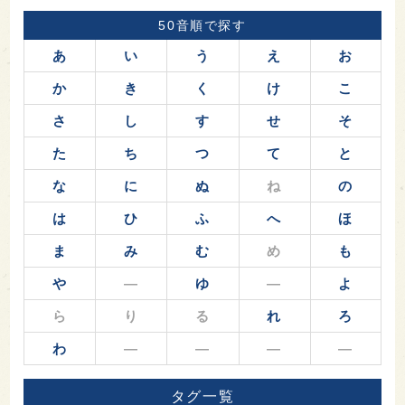
50音順で探す
あ
い
う
え
お
か
き
く
け
こ
さ
し
す
せ
そ
た
ち
つ
て
と
な
に
ぬ
ね
の
は
ひ
ふ
へ
ほ
ま
み
む
め
も
や
―
ゆ
―
よ
ら
り
る
れ
ろ
わ
―
―
―
―
タグ一覧