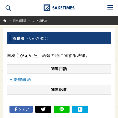
SAKETIMES
日本酒用語
し
酒税法
酒税法
（しゅぜいほう）
国税庁が定めた、酒類の税に関する法律。
関連用語
三倍増醸酒
関連記事
シェア