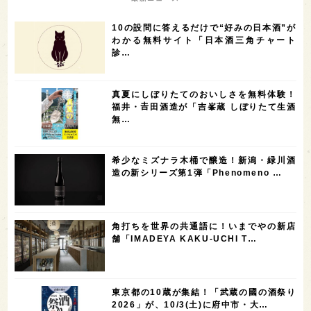
7
6
6
6
滋賀県
和歌山県
富山県
フランス
10の設問に答えるだけで“好みの日本酒”が
5
5
5
5
5
高知県
島根県
SAKE100
佐賀県
岡山県
わかる無料サイト「日本酒三角チャート
診…
4
4
4
4
岩手県
山口県
アメリカ
神奈川県
4
3
3
3
3
大分県
三重県
大阪府
青森県
福岡県
真夏にしぼりたてのおいしさを無料体験！
3
3
2
2
スペイン
香港
福井県
オーストラリア
福井・𠮷田酒造が「吉峯蔵 しぼりたて生酒
無…
2
2
2
1
台湾
アジア
SAKEの時代を生きる
静岡県
1
1
1
1
長崎県
香川県
現役蔵人
愛媛県
希少なミズナラ木桶で醸造！新潟・緑川酒
1
1
1
1
全蔵めぐり
シンガポール
カナダ
群馬県
造の新シリーズ第1弾「Phenomeno …
1
1
1
1
1
熊本県
徳島県
北米
イギリス
ノルウェー
1
1
1
1
新宿区
歌舞伎町
沖縄県
鳥取県
角打ちを世界の共通語に！いまでやの新店
舗「IMADEYA KAKU-UCHI T…
1
saketimes_image_4
東京都の10蔵が集結！「武蔵の國の酒祭り
2026」が、10/3(土)に府中市・大…