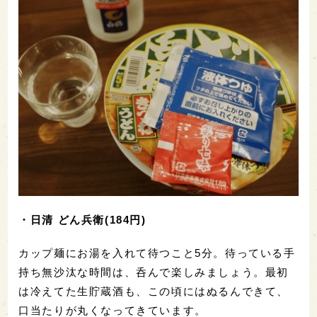
・カルビー Jagabee(じゃがビー)うすしお味(139
円)
あら？じゃがビーのパッケージに書かれた「うすし
お味」の文字を見つめながら、酒の肴としてはもう
少し塩味が強いものがよいと感じました。じゃがい
もの甘味と、お酒の米由来の甘味が、いたずらにせ
めぎあうようでした。
雑誌を読みながらまったり呑んでいれば、小腹が空
いてきます。
ここで、どん兵衛の出番です。