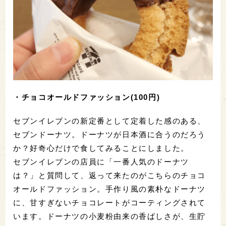
パッケージのふたを開けるだけで、強烈に放たれる
ジャンクな香り！好きな人にはたまらない逸品で
す。
カリッと軽快な音をたて一口食べると、チーズの味
がこれでもかというほど口の中に広がります。ポリ
ポリと噛むむうちに、今度はコーンの甘みが攻めて
きます。チーズ味からコーン味への遷移が面白いス
ナック菓子、そうと気づいたころにはもう、やめら
れないとまらない美味しさです。いかにもビールに
合いそうなスナックですが、日本酒もあなどること
なかれ。コーンの甘味VSお米の甘味の対決も一興で
す。