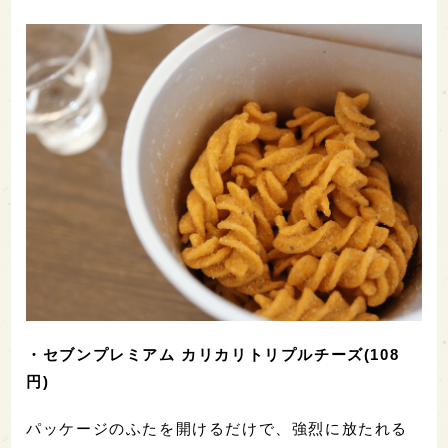
・豚ロース生姜焼(288円)
セブンプレミアム商品には、便利なお惣菜がたくさ
んあります。温めるだけで、しょうが焼きも手軽に
食べられます。
袋からお皿に移し、レンジで温めること1分20秒。食
欲をそそる甘辛い香りが部屋じゅうに漂いました。
濃厚なタレが絡んだやわらかい豚肉は、噛むごとに
肉の旨味があふれます。もちろん、生貯蔵酒との相
性は言うことなし。肉独特のガツンとした旨味と、
生貯蔵酒のしっかりした味わいが、よい意味で真っ