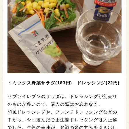
・春巻き(100円)
セブンイレブンの春巻きは、紙にくるんだまま片手
で食べられる手軽さが魅力のひとつ。一口かじる
と、皮がパリッといい音を立て、ひき肉やタケノコ
などジューシーな具が中からとろりとこぼれそうに
なります。ごま油の香りがあとから追いかけ、鼻の
奥を通り抜けます。生貯蔵酒を豪快にごくりと呑め
ば、生貯蔵酒のややドライな味わいが、前面に押し
出されました。ごま油の香ばしさとの相性の良さ
に、思わずにんまりしてしまいます。