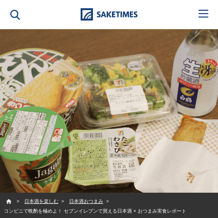
SAKETIMES
日本酒を楽しむ
日本酒おつまみ
コンビニで晩酌を極めよ！ セブンイレブンで買える日本酒 × おつまみ実食レポート