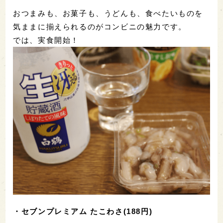
セブンイレブンで買ってきた商品はこちらのとお
り。
・セブンプレミアム たこわさ(188円)
・春巻き(100円)
・ミックス野菜サラダ(163円)
・カルビー Jagabee(じゃがビー)うすしお味(139
円)
・どん兵衛(184円)