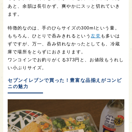
セブンイレブンで購入したのは「上撰 白鶴 生貯蔵
酒」都内では、スーパーやコンビニでしばしば見か
ける商品です。
生貯蔵酒とは、生酒を貯蔵し、瓶詰めする前にだけ
火入れ(加熱処理)をしたお酒のこと。白鶴酒造は冷え
たお酒の美味しさを知ってもらうために、「限外ろ
過処理生貯蔵」という技術を開発。生酒の美味しさ
を保ちつつ、全国に流通できる商品としてつくられ
たそうです。
冷えた日本酒の美味しさを知ってもらうために作ら
れた日本酒とのことですから、冷やしていただきま
しょう。
よく冷えていても、ふくよかな香りが鼻腔をくすぐ