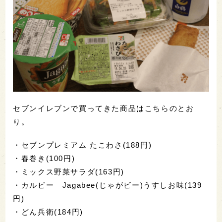
ります。米の旨みと辛みがパッと口の中に広がった
あと、余韻は長引かず、爽やかにスッと切れていき
ます。
特徴的なのは、手のひらサイズの300mlという量。
もちろん、ひとりで呑みきれるという
左党
も多いは
ずですが、万一、呑み切れなかったとしても、冷蔵
庫で場所をとらずにおさまります。
ワンコインでお釣りがくる373円と、お値段もうれし
い小ぶりサイズ。
セブンイレブンで買った！豊富な品揃えがコンビ
ニの魅力