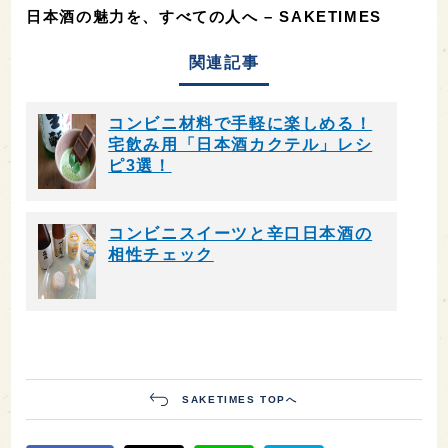
います。ドーナツの小麦粉由来の香ばしさが、生貯
蔵酒のフレッシュな風味とよい掛け合いを見せてく
れました。これは左党かつ甘党の方に、ぜひお試し
いただきたいです。
まとめ
なんでも揃うコンビニだから、バリエーション豊か
におつまみを試すことができます。おつまみの塩気
や甘みによって、1本のお酒がさまざまな表情を見せ
てくれました。
セブンイレブンでは、セブンプレミアムのクオリテ
ィーの高さとお手頃価格が魅力的。また、セブンド
ーナツと日本酒の、意外な相性の良さはぜひ一度体
験していただきたいですね。
今夜はセブンイレブンに寄り道して帰りませんか。