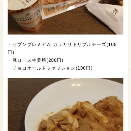
ツのうどんが、一本の熱い柱となって体の芯へ落ち
ていきます。口の中のお酒の味も、ほろ酔い気分も
押し流されていく感覚が心地よいです。
もっと“セブン晩酌”を楽しみたくて欲張りに買い
足した！
セブンイレブンで買ったおつまみ各種を食べるたび
に、1本のお酒がさまざまな表情を見せてくれたのが
面白かったので、欲張ってもう少しおつまみを買い
足しに出かけました。