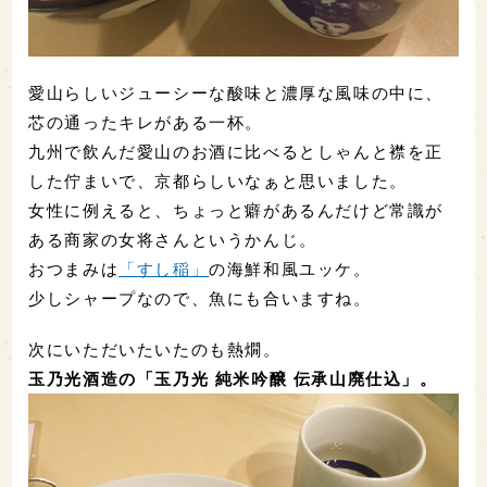
愛山らしいジューシーな酸味と濃厚な風味の中に、
芯の通ったキレがある一杯。
九州で飲んだ愛山のお酒に比べるとしゃんと襟を正
した佇まいで、京都らしいなぁと思いました。
女性に例えると、ちょっと癖があるんだけど常識が
ある商家の女将さんというかんじ。
おつまみは
「すし稲」
の海鮮和風ユッケ。
少しシャープなので、魚にも合いますね。
次にいただいたいたのも熱燗。
玉乃光酒造の「玉乃光 純米吟醸 伝承山廃仕込」。