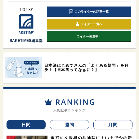
TEXT BY
このライターの記事一覧
ライター一覧へ
ライター募集中！
SAKETIMES編集部
日本酒はじめてさんの「よくある疑問」を解
決！【日本酒ってなぁに？】
人気記事ランキング
日間
週間
月間
角打ちを世界の共通語に！いまでやの新