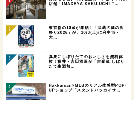
店舗「IMADEYA KAKU-UCHI T…
東京都の10蔵が集結！「武蔵の國の酒
祭り2026」が、10/3(土)に府中市・
大…
真夏にしぼりたてのおいしさを無料体
験！福井・𠮷田酒造が「吉峯蔵 しぼり
たて生酒無…
Hakkaisan×MLBのリアル体感型POP-
UPショップ「スタンドハッカイサ…
【二日酔い対策】コンビニで買えるサプ
リ＆ドリンクまとめ