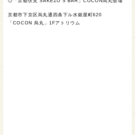
◎「京都伏見 SAKEZO'S BAR」COCON烏丸会場
京都市下京区烏丸通四条下ル水銀屋町620
「COCON 烏丸」1Fアトリウム