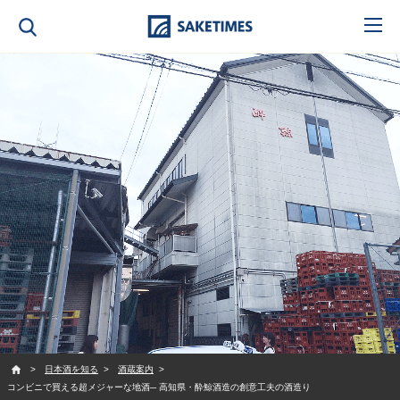
SAKETIMES
日本酒を知る
酒蔵案内
コンビニで買える超メジャーな地酒─ 高知県・酔鯨酒造の創意工夫の酒造り