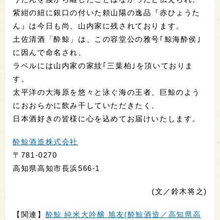
紫紺の紐に銀口の付いた頼山陽の逸品『赤ひょうた
ん』は今日も尚、山内家に残されております。
土佐清酒「酔鯨」は、この容堂公の雅号｢鯨海酔侯｣
に因んで命名され、
ラベルには山内家の家紋｢三葉柏｣を頂いておりま
す。
太平洋の大海原を悠々と泳ぐ海の王者、巨鯨のよう
におおらかに飲み干していただきたく、
日本酒好きの皆様に心を込めてお届けいたします。
酔鯨酒造株式会社
〒781-0270
高知県高知市長浜566-1
(文／鈴木将之)
【関連】
酔鯨 純米大吟醸 旭友(酔鯨酒造／高知県高