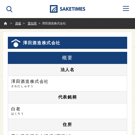
SAKETIMES
酒蔵
愛知県
澤田酒造株式会社
澤田酒造株式会社
概要
法人名
澤田酒造株式会社
さわだしゅぞう
代表銘柄
白老
はくろう
住所