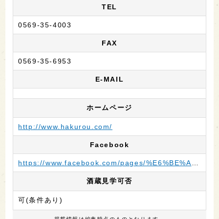
TEL
0569-35-4003
FAX
0569-35-6953
E-MAIL
ホームページ
http://www.hakurou.com/
Facebook
https://www.facebook.com/pages/%E6%BE%A4%E7%94%B0%E9%85%92%E9%80%A0/204018466275410
酒蔵見学可否
可(条件あり)