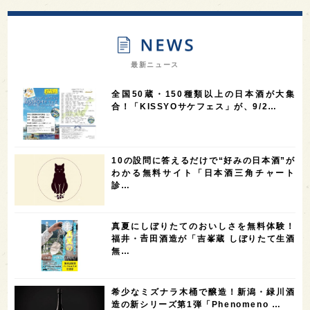
13
12
11
北海道
茨城県
栃木県
9
9
8
オピニオンリーダーの視点
埼玉県
広島県
7
7
7
7
山梨県
ヨーロッパ
石川県
奈良県
最新ニュース
7
6
6
6
滋賀県
和歌山県
富山県
フランス
全国50蔵・150種類以上の日本酒が大集
5
5
5
5
5
高知県
島根県
SAKE100
佐賀県
岡山県
合！「KISSYOサケフェス」が、9/2…
4
4
4
4
岩手県
山口県
アメリカ
神奈川県
4
3
3
3
3
大分県
三重県
大阪府
青森県
福岡県
10の設問に答えるだけで“好みの日本酒”が
3
3
2
2
スペイン
香港
福井県
オーストラリア
わかる無料サイト「日本酒三角チャート
診…
2
2
2
1
台湾
アジア
SAKEの時代を生きる
静岡県
1
1
1
1
長崎県
香川県
現役蔵人
愛媛県
真夏にしぼりたてのおいしさを無料体験！
1
1
1
1
全蔵めぐり
シンガポール
カナダ
群馬県
福井・𠮷田酒造が「吉峯蔵 しぼりたて生酒
無…
1
1
1
1
1
熊本県
徳島県
北米
イギリス
ノルウェー
1
1
1
1
新宿区
歌舞伎町
沖縄県
鳥取県
希少なミズナラ木桶で醸造！新潟・緑川酒
造の新シリーズ第1弾「Phenomeno …
1
saketimes_image_4