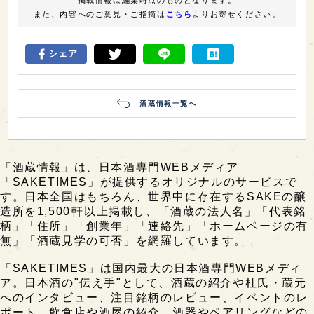
掲載情報は編集時点のものとなります。
また、内容へのご意見・ご指摘は
こちら
よりお寄せください。
シェア
酒蔵情報一覧へ
「酒蔵情報」は、日本酒専門WEBメディア
「SAKETIMES」が提供するオリジナルのサービスで
す。日本全国はもちろん、世界中に存在するSAKEの醸
造所を1,500軒以上掲載し、「酒蔵の法人名」「代表銘
柄」「住所」「創業年」「連絡先」「ホームページの有
無」「酒蔵見学の可否」を網羅しています。
「SAKETIMES」は国内最大の日本酒専門WEBメディ
ア。日本酒の"伝え手"として、酒蔵の紹介や杜氏・蔵元
へのインタビュー、注目銘柄のレビュー、イベントのレ
ポート、飲食店や酒屋の紹介、酒器やペアリングなどの