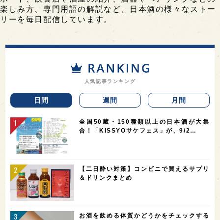
楽しみ方、専門用語の解説など、日本酒の様々なストー
リーを毎日配信しています。
人気記事ランキング
日間
週間
月間
全国50蔵・150種類以上の日本酒が大集
合！「KISSYOサケフェス」が、9/2…
【二日酔い対策】コンビニで買えるサプリ
＆ドリンクまとめ
お酒を飲める体質かどうかをチェックする