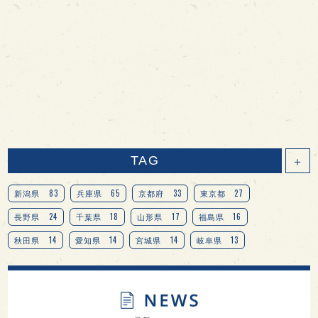
TAG
＋
83
65
33
27
新潟県
兵庫県
京都府
東京都
24
18
17
16
長野県
千葉県
山形県
福島県
14
14
14
13
秋田県
愛知県
宮城県
岐阜県
13
12
11
北海道
茨城県
栃木県
9
9
8
オピニオンリーダーの視点
埼玉県
広島県
7
7
7
7
山梨県
ヨーロッパ
石川県
奈良県