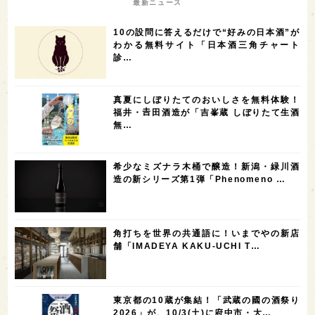
最新ニュース
7
6
6
6
滋賀県
和歌山県
富山県
フランス
10の設問に答えるだけで“好みの日本酒”が
5
5
5
5
5
高知県
島根県
SAKE100
佐賀県
岡山県
わかる無料サイト「日本酒三角チャート
診…
4
4
4
4
岩手県
山口県
アメリカ
神奈川県
4
3
3
3
3
大分県
三重県
大阪府
青森県
福岡県
真夏にしぼりたてのおいしさを無料体験！
3
3
2
2
スペイン
香港
福井県
オーストラリア
福井・𠮷田酒造が「吉峯蔵 しぼりたて生酒
無…
2
2
2
1
台湾
アジア
SAKEの時代を生きる
静岡県
1
1
1
1
長崎県
香川県
現役蔵人
愛媛県
希少なミズナラ木桶で醸造！新潟・緑川酒
1
1
1
1
全蔵めぐり
シンガポール
カナダ
群馬県
造の新シリーズ第1弾「Phenomeno …
1
1
1
1
1
熊本県
徳島県
北米
イギリス
ノルウェー
1
1
1
1
新宿区
歌舞伎町
沖縄県
鳥取県
角打ちを世界の共通語に！いまでやの新店
舗「IMADEYA KAKU-UCHI T…
1
saketimes_image_4
東京都の10蔵が集結！「武蔵の國の酒祭り
2026」が、10/3(土)に府中市・大…