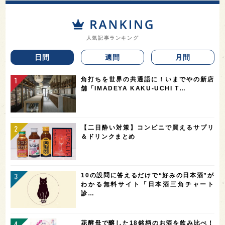
人気記事ランキング
日間
週間
月間
角打ちを世界の共通語に！いまでやの新店
舗「IMADEYA KAKU-UCHI T…
【二日酔い対策】コンビニで買えるサプリ
＆ドリンクまとめ
10の設問に答えるだけで“好みの日本酒”が
わかる無料サイト「日本酒三角チャート
診…
花酵母で醸した18銘柄のお酒を飲み比べ！