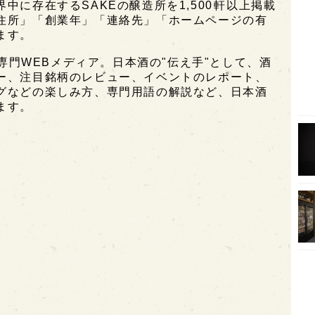
に存在するSAKEの醸造所を1,500軒以上掲載
住所」「創業年」「連絡先」「ホームページの有
オピ
ます。
広島
酒専門WEBメディア。日本酒の"伝え手"として、酒
石川
ー、注目銘柄のレビュー、イベントのレポート、
グなどの楽しみ方、専門用語の解説など、日本酒
富山
ます。
SAK
山口
大分
福岡
オー
SA
香川
全蔵
群馬