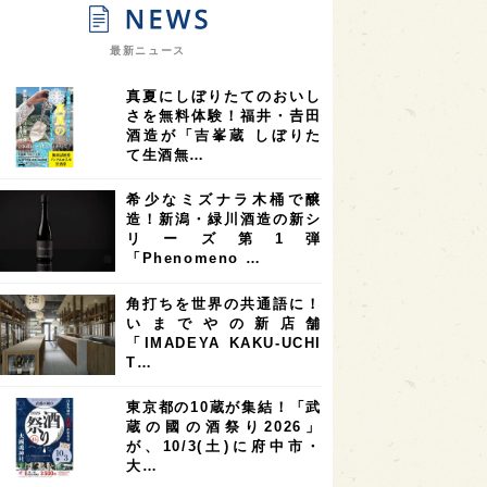
9
9
ニオンリーダーの視点
埼玉県
最新ニュース
8
7
7
県
山梨県
ヨーロッパ
真夏にしぼりたてのおいし
7
7
7
6
県
奈良県
滋賀県
和歌山県
さを無料体験！福井・𠮷田
酒造が「吉峯蔵 しぼりた
6
6
5
5
県
フランス
高知県
島根県
て生酒無…
5
5
5
4
E100
佐賀県
岡山県
岩手県
希少なミズナラ木桶で醸
4
4
4
県
アメリカ
神奈川県
造！新潟・緑川酒造の新シ
リーズ第1弾
4
3
3
3
県
三重県
大阪府
青森県
「Phenomeno …
3
3
3
2
県
スペイン
香港
福井県
角打ちを世界の共通語に！
2
2
2
いまでやの新店舗
ストラリア
台湾
アジア
「IMADEYA KAKU-UCHI
2
1
1
KEの時代を生きる
静岡県
長崎県
T…
1
1
1
県
現役蔵人
愛媛県
東京都の10蔵が集結！「武
蔵の國の酒祭り2026」
1
1
1
めぐり
シンガポール
カナダ
が、10/3(土)に府中市・
1
1
1
1
大…
県
熊本県
徳島県
北米