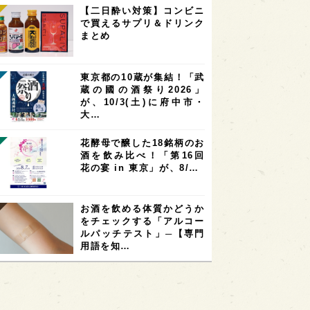
【二日酔い対策】コンビニ
で買えるサプリ＆ドリンク
まとめ
東京都の10蔵が集結！「武
蔵の國の酒祭り2026」
が、10/3(土)に府中市・
大…
花酵母で醸した18銘柄のお
酒を飲み比べ！「第16回
花の宴 in 東京」が、8/…
お酒を飲める体質かどうか
をチェックする「アルコー
ルパッチテスト」─【専門
用語を知…