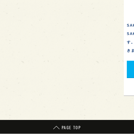
SA
S
す
き
PAGE TOP