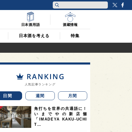
Twitt
F
日本酒用語
酒蔵情報
日本酒を考える
特集
人気記事ランキング
日間
週間
月間
角打ちを世界の共通語に！
いまでやの新店舗
「IMADEYA KAKU-UCHI
T…