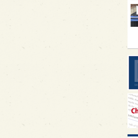
イギ
歌舞
sak