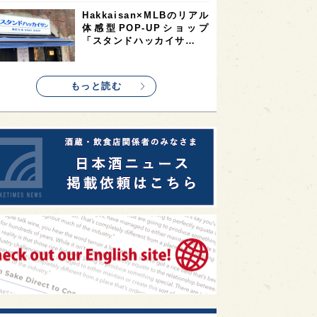
1
1
1
リス
ノルウェー
新宿区
Hakkaisan×MLBのリアル
体感型POP-UPショップ
1
1
1
伎町
沖縄県
鳥取県
「スタンドハッカイサ…
1
etimes_image_4
もっと読む