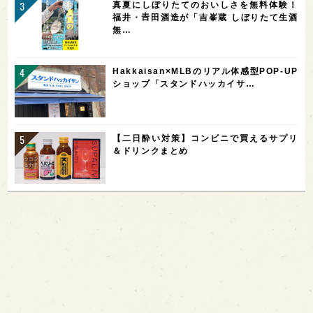
真夏にしぼりたてのおいしさを無料体験！
福井・𠮷田酒造が「吉峯蔵 しぼりたて生酒
無…
Hakkaisan×MLBのリアル体感型POP-UP
ショップ「スタンドハッカイサ…
【二日酔い対策】コンビニで買えるサプリ
＆ドリンクまとめ