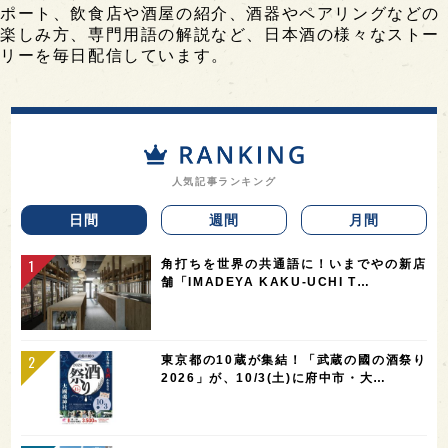
ポート、飲食店や酒屋の紹介、酒器やペアリングなどの
楽しみ方、専門用語の解説など、日本酒の様々なストー
リーを毎日配信しています。
人気記事ランキング
日間
週間
月間
角打ちを世界の共通語に！いまでやの新店
舗「IMADEYA KAKU-UCHI T…
東京都の10蔵が集結！「武蔵の國の酒祭り
2026」が、10/3(土)に府中市・大…