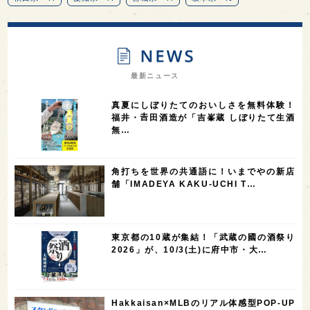
13
12
11
北海道
茨城県
栃木県
9
9
8
オピニオンリーダーの視点
埼玉県
広島県
7
7
7
7
山梨県
ヨーロッパ
石川県
奈良県
最新ニュース
7
6
6
6
滋賀県
和歌山県
富山県
フランス
真夏にしぼりたてのおいしさを無料体験！
5
5
5
5
5
高知県
島根県
SAKE100
佐賀県
岡山県
福井・𠮷田酒造が「吉峯蔵 しぼりたて生酒
無…
4
4
4
4
岩手県
山口県
アメリカ
神奈川県
4
3
3
3
3
大分県
三重県
大阪府
青森県
福岡県
角打ちを世界の共通語に！いまでやの新店
3
3
2
2
スペイン
香港
福井県
オーストラリア
舗「IMADEYA KAKU-UCHI T…
2
2
2
1
台湾
アジア
SAKEの時代を生きる
静岡県
1
1
1
1
長崎県
香川県
現役蔵人
愛媛県
東京都の10蔵が集結！「武蔵の國の酒祭り
1
1
1
1
全蔵めぐり
シンガポール
カナダ
群馬県
2026」が、10/3(土)に府中市・大…
1
1
1
1
1
熊本県
徳島県
北米
イギリス
ノルウェー
1
1
1
1
新宿区
歌舞伎町
沖縄県
鳥取県
Hakkaisan×MLBのリアル体感型POP-UP