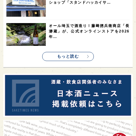
ショップ「スタンドハッカイサ…
1
saketimes_image_4
オール埼玉で酒造り！藤﨑摠兵衛商店「長
瀞蔵」が、公式オンラインストアを2026
年…
もっと読む