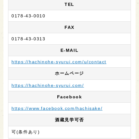
TEL
0178-43-0010
FAX
0178-43-0313
E-MAIL
https://hachinohe-syurui.com/u/contact
ホームページ
https://hachinohe-syurui.com/
Facebook
https://www.facebook.com/hachisake/
酒蔵見学可否
可(条件あり)